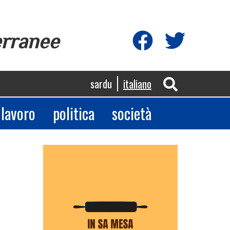
erranee
sardu
italiano
lavoro
politica
società
App
egram