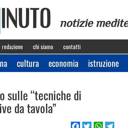
notizie medit
redazione
chi siamo
contatti
ina
cultura
economia
istruzione
 sulle “tecniche di
ive da tavola”
Facebook
Twitter
Whats
Tel