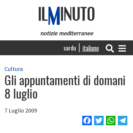
Salta
al
contenuto
principale
notizie mediterranee
Navigazione
sardu
italiano
principale
Cultura
Gli appuntamenti di domani
8 luglio
7 Luglio 2009
Facebook
Twitter
Wha
T