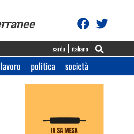
erranee
sardu
italiano
lavoro
politica
società
App
egram