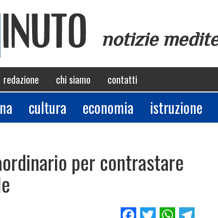
notizie medit
redazione
chi siamo
contatti
ina
cultura
economia
istruzione
raordinario per contrastare
le
Facebook
Twitter
Whats
Tel