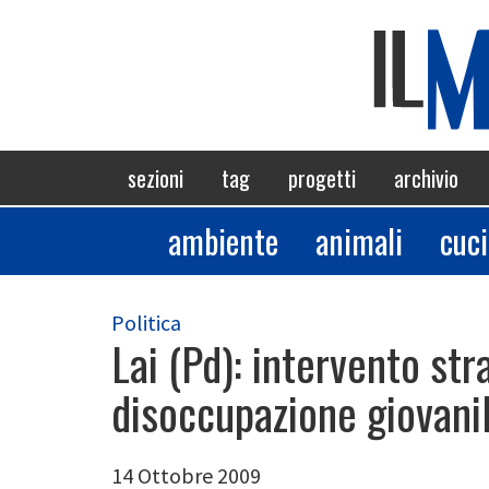
Salta
al
contenuto
principale
Navigazione
sezioni
tag
progetti
archivio
principale
ambiente
animali
cuc
Sezioni
Politica
Lai (Pd): intervento st
disoccupazione giovani
14 Ottobre 2009