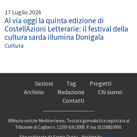
17 Luglio 2026
Al via oggi la quinta edizione di
CostellAzioni Letterarie: il festival della
cultura sarda illumina Donigala
Cultura
Sezioni
Tag
Progetti
Archivio
Redazione
Chi siamo
Contatti
IlMinuto notizie Mediterranee, Testata giornalistica registrata al
Tribunale di Cagliari n. 12/09-8/6/2009. P. Iva: 01158810950.
Sito realizzato da Sergio Durzu - Hosting by
Kimsufi