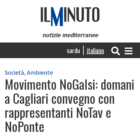
Salta
al
contenuto
principale
notizie mediterranee
Navigazione
sardu
italiano
principale
Società
,
Ambiente
Movimento NoGalsi: domani
a Cagliari convegno con
rappresentanti NoTav e
NoPonte