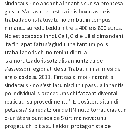
sindacaus - no andant a innantis cun sa prontesa
giusta. S'arrasurtau est ca in is buxacas de is
traballadoris fatuvatu no arribat in tempus
nimancu su redditeddu intre is 400 e is 800 eurus.
No est acabada innoi. Cgil, Cisl e Uil si dimandant
ita fini apat fatu s'agiudu una tantum po is
traballadoris chi no tenint diritu a
is amortitzadoris sotzialis annuntziau de
s'assessori regionali de su Traballu in su mesi de
argiolas de su 2011."Fintzas a imoi - narant is
sindacaus - no s'est fatu nisciunu passu a innantis
po individuai is proceduras chi fatzant diventai
realidadi su provedimentu". E bosàterus ita ndi
petzasis? Sa redatzioni de IlMinuto torrat cras cun
d-un’àtera puntada de S’úrtima nova: unu
progetu chi bit a su ligidori protagonista de