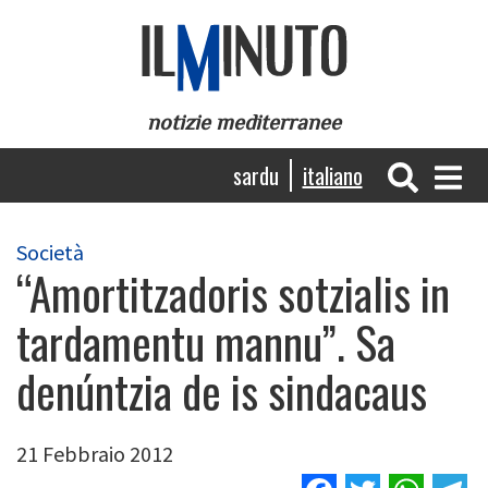
Salta
al
contenuto
principale
notizie mediterranee
Navigazione
sardu
italiano
principale
Società
“Amortitzadoris sotzialis in
tardamentu mannu”. Sa
denúntzia de is sindacaus
21 Febbraio 2012
Facebook
Twitter
Wha
T