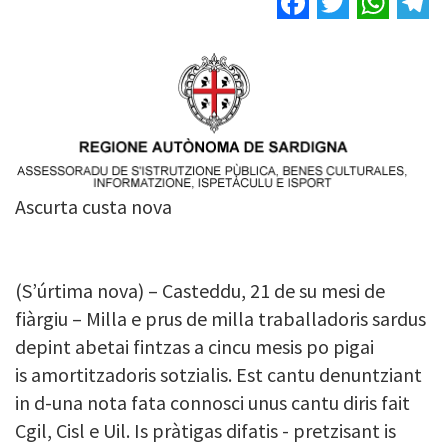
Image
Ascurta custa nova
(S’úrtima nova) – Casteddu, 21 de su mesi de
fiàrgiu – Milla e prus de milla traballadoris sardus
depint abetai fintzas a cincu mesis po pigai
is amortitzadoris sotzialis. Est cantu denuntziant
in d-una nota fata connosci unus cantu diris fait
Cgil, Cisl e Uil. Is pràtigas difatis - pretzisant is