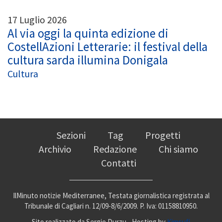
17 Luglio 2026
Al via oggi la quinta edizione di
CostellAzioni Letterarie: il festival della
cultura sarda illumina Donigala
Cultura
Sezioni
Tag
Progetti
Archivio
Redazione
Chi siamo
Contatti
IlMinuto notizie Mediterranee, Testata giornalistica registrata al
Tribunale di Cagliari n. 12/09-8/6/2009. P. Iva: 01158810950.
Sito realizzato da Sergio Durzu - Hosting by
Kimsufi