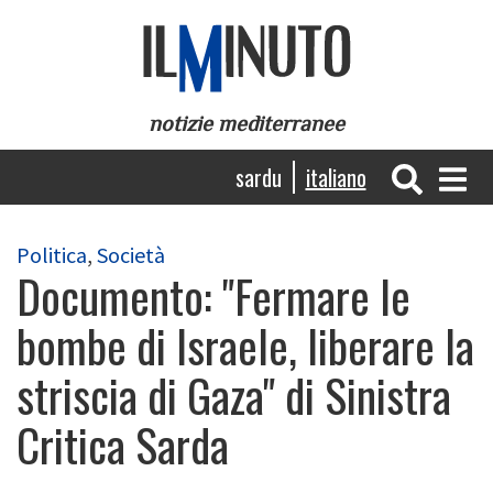
Salta
al
contenuto
principale
notizie mediterranee
Navigazione
sardu
italiano
principale
Politica
,
Società
Documento: "Fermare le
bombe di Israele, liberare la
striscia di Gaza" di Sinistra
Critica Sarda