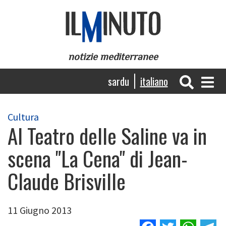
Salta
al
contenuto
principale
notizie mediterranee
Navigazione
sardu
italiano
principale
Cultura
Al Teatro delle Saline va in
scena "La Cena" di Jean-
Claude Brisville
11 Giugno 2013
Facebook
Twitter
Wha
T