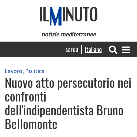
Salta
al
contenuto
principale
notizie mediterranee
Navigazione
sardu
italiano
principale
Lavoro
,
Politica
Nuovo atto persecutorio nei
confronti
dell'indipendentista Bruno
Bellomonte