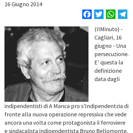
16 Giugno 2014
Facebook
Twitter
Wha
T
(IlMinuto) -
Image
Cagliari, 16
giugno - Una
persecuzione.
E' questa la
definizione
data dagli
indipendentisti di A Manca pro s'Indipendentzia di
fronte alla
nuova operazione repressiva che vede
ancora una volta come protagonista il ferroviere
e sindacalista indipendentista Bruno Bellomonte.