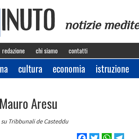
notizie medit
redazione
chi siamo
contatti
ina
cultura
economia
istruzione
o Mauro Aresu
e su Tribbunali de Casteddu
Facebook
Twitter
Whats
Tel