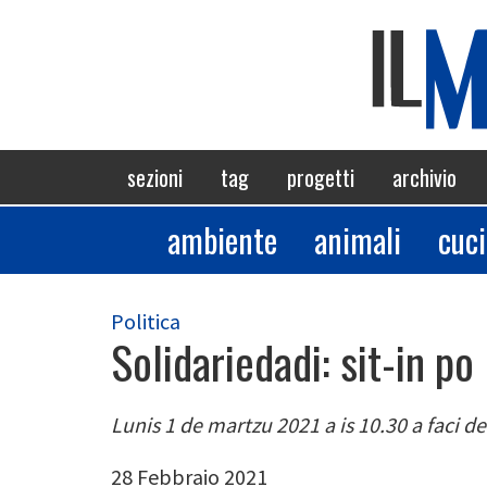
Salta
al
contenuto
principale
Navigazione
sezioni
tag
progetti
archivio
principale
ambiente
animali
cuc
Sezioni
Politica
Solidariedadi: sit-in p
Lunis 1 de martzu 2021 a is 10.30 a faci d
28 Febbraio 2021