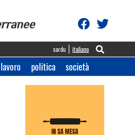
erranee
sardu
italiano
lavoro
politica
società
App
egram