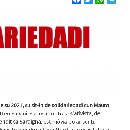
e su 2021, su sit-in de solidariedadi cun Mauro
atteo Salvini. S'acusa contra a
s'ativista, de
endit sa Sardigna
, est mòvia po ai iscritu
lvini, leader de sa Lega Nord. Is acusas fatas a