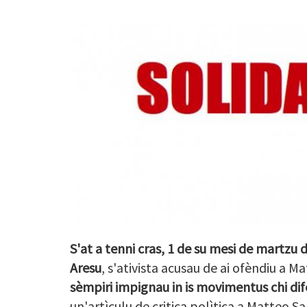
S'at a tenni cras, 1 de su mesi de martzu d
Aresu
, s'ativista acusau de ai ofèndiu a M
sèmpiri impignau in is movimentus chi dif
un'artìculu de critica polìtica a Matteo Sa