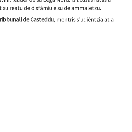
at su reatu de disfàmiu e su de ammaletzu.
u Tribbunali de Casteddu
, mentris s'udièntzia at a