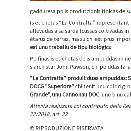
gadduresa po is produtzionis tìpicas de su 
Is etichetas “La Contralta” rapresentant s
allevadas a sa sarda (cussas coltivadas in L
ètarus de terras; ma su chi est prus impor
est unu traballu de tipu biològicu
.
Po finas is etichetas de is ampuddas mine
s'archistar John Pawson, chi po ddas fai 
“
La Contralta” produit duas ampuddas: S
DOCG “Superiore”
chi tenit unu colori gro
Grande”, unu Cannonau DOC
, unu binu ca
Attività realizzata col
contributo della R
22/2018, art.
22
© RIPRODUZIONE RISERVATA