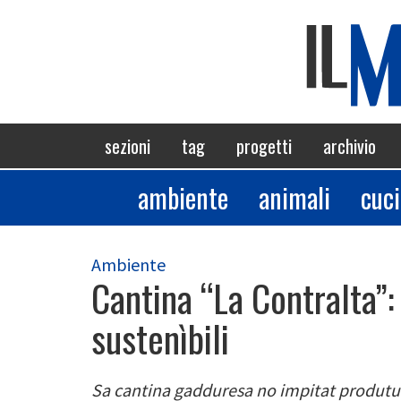
Salta
al
contenuto
principale
Navigazione
sezioni
tag
progetti
archivio
principale
ambiente
animali
cuc
Sezioni
Ambiente
Cantina “La Contralta”:
sustenìbili
Sa cantina gadduresa no impitat produtus