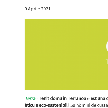
9 Aprile 2021
Terra
-
Tenit domu in Terranoa
e
est una 
èticu e eco-sustenìbili
. Su nòmini de cust