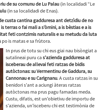
tòriu de su comunu de Lu Palau
(in localidadi “Le
ulu
(in sa localidadi de Enas).
de custa cantina gadduresa ant detzìdiu de no
terras o fai mali a s'òmini, a is bèstias e a is
itat feti contzimis naturalis e su metudu da luta
s
po is matas e sa frùtora.
In prus de totu su chi eus giai nau bisòngiat a
sutalineai puru ca
s'azienda gadduresa at
isceberau de allevai feti ratzas de bidis
autòctonas: su Vermentinu de Gaddura, su
Cannonau e su Carignanu
. A custa ratzas in su
benidori s'ant a aciungi àteras ratzas
autòctonas ma prus pagu famadas meda.
Custu, difatis, est un'obietivu de importu de
s'azienda, un'isceberu chi est testimònia de