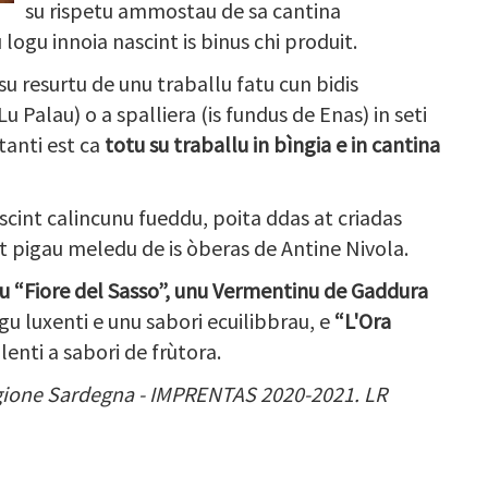
su rispetu ammostau de sa cantina
logu innoia nascint is binus chi produit.
u resurtu de unu traballu fatu cun bidis
u Palau) o a spalliera (is fundus de Enas) in seti
tanti est ca
totu su traballu in bìngia e in cantina
scint calincunu fueddu, poita ddas at criadas
at pigau meledu de is òberas de Antine Nivola.
u “Fiore del Sasso”, unu Vermentinu de Gaddura
gu luxenti e unu sabori ecuilibbrau, e
“L'Ora
llenti a sabori de frùtora.
egione Sardegna
-
IMPRENTAS 2020
-
2021. LR