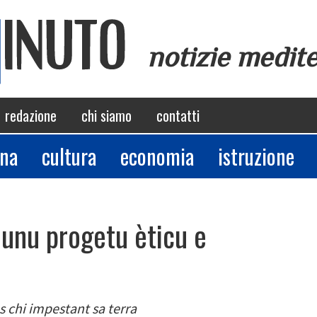
notizie medit
redazione
chi siamo
contatti
ina
cultura
economia
istruzione
 unu progetu èticu e
 chi impestant sa terra