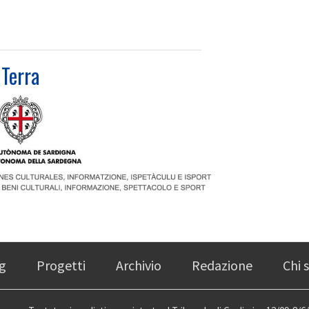
Terra
g
Progetti
Archivio
Redazione
Chi 