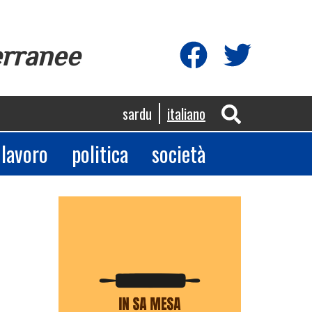
erranee
sardu
italiano
lavoro
politica
società