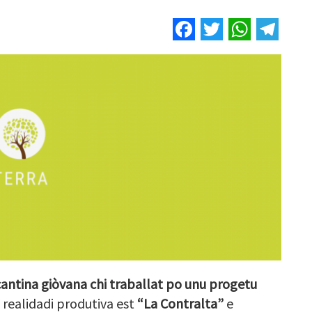
Facebook
Twitter
Whats
Tel
cantina giòvana chi traballat po unu progetu
a realidadi produtiva est
“La Contralta”
e