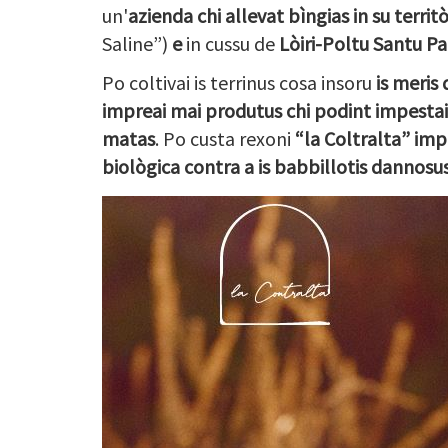
un'
azienda chi allevat bìngias in su terri
Saline”)
e
in cussu de
Lòiri-Poltu Santu Pa
Po coltivai is terrinus cosa insoru
is meris 
impreai mai produtus chi podint impestai is 
matas
. Po custa rexoni
“la Coltralta” imp
biològica contra a is babbillotis dannosu