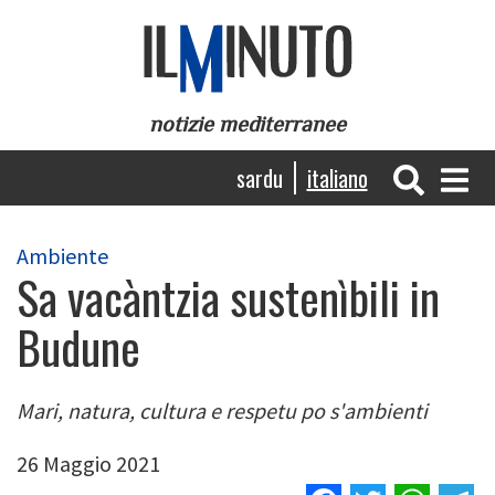
Salta
al
contenuto
principale
notizie mediterranee
Navigazione
sardu
italiano
principale
Ambiente
Sa vacàntzia sustenìbili in
Budune
Mari, natura, cultura e respetu po s'ambienti
26 Maggio 2021