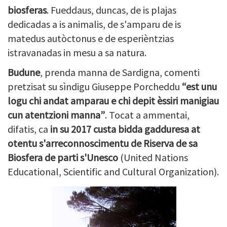
biosferas
. Fueddaus, duncas, de is plajas
dedicadas a is animalis, de s'amparu de is
matedus autòctonus e de esperièntzias
istravanadas in mesu a sa natura.
Budune
, prenda manna de Sardigna, comenti
pretzisat su sìndigu Giuseppe Porcheddu
“est unu
logu chi andat amparau e chi depit èssiri manigiau
cun atentzioni manna”
. Tocat a ammentai,
difatis, ca
in su 2017 custa bidda gadduresa at
otentu s'arreconnoscimentu de Riserva de sa
Biosfera de parti s'Unesco
(United Nations
Educational, Scientific and Cultural Organization).