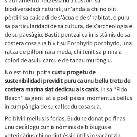
s'atinamentu netzessàriu a costoiri sa
biodiversidadi naturali; un'andala chi no olit
pèrdiri sa calidadi de s'àcua e de s'habitat, e puru
sa particularidadi de sa cultura, de s'archeologia e
de su paesàgiu. Bastit pentzai ca in is stàinis de sa
costera cosa sua bivit su Porphyrio porphyrio, una
ratza de pilloni rara meda, chi tenit sa pinna a
colori de asulu carcu e de tanau muròngiu.
No est totu, poita
custu progetu de
sustenibilidadi previdit puru ca unu bellu tretu de
costera marina siat dedicau a is canis
. In sa “Fido
Beach” sa genti at a podi passai momentus bellus
in cumpàngia de su calleddu cosa sua.
Po bìviri mellus is ferias, Budune donat po finas
unu decàlogu cun is nòminis de biòlugus e
veterinàrius chi podint èssiri ùtilis in vacàntzia.