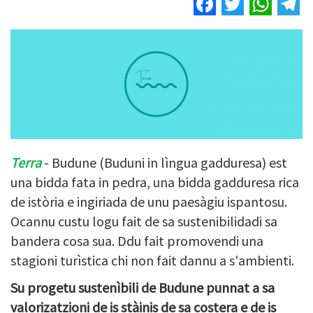
Facebook
Twitter
Wha
T
Terra
- Budune (Buduni in lìngua gadduresa) est
una bidda fata in pedra, una bidda gadduresa rica
de istòria e ingiriada de unu paesàgiu ispantosu.
Ocannu custu logu fait de sa sustenibilidadi sa
bandera cosa sua. Ddu fait promovendi una
stagioni turìstica chi non fait dannu a s'ambienti.
Su progetu sustenìbili de Budune punnat a sa
valorizatzioni de is stàinis de sa costera e de is