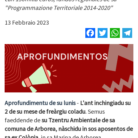
"Programmazione Territoriale 2014-2020"
13 Febbraio 2023
Facebook
Twitter
Wha
T
Aprofundimentu de su lunis
-
L'ant inchingiadu su
2 de su mese de freàrgiu coladu
. Semus
faeddende de
su Tzentru Ambientale de sa
comuna de Arborea, nàschidu in sos aposentos de
sa ex Colònia
, in sa Marina de Arborea.