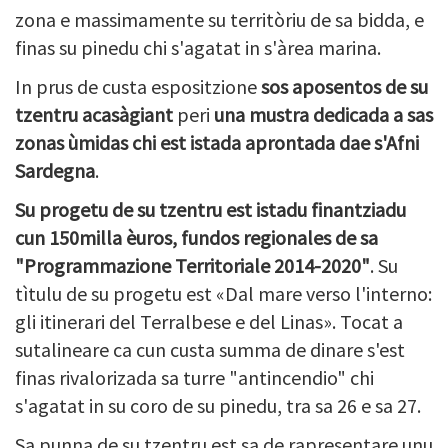
zona e massimamente su territòriu de sa bidda, e
finas su pinedu chi s'agatat in s'àrea marina.
In prus de custa espositzione
sos aposentos de su
tzentru acasàgiant
peri
una mustra dedicada a sas
zonas ùmidas chi est istada aprontada dae s'Afni
Sardegna
.
Su progetu de su tzentru est istadu finantziadu
cun 150milla èuros, fundos regionales de sa
"Programmazione Territoriale 2014-2020"
. Su
tìtulu de su progetu est «Dal mare verso l'interno:
gli itinerari del Terralbese e del Linas». Tocat a
sutalineare ca cun custa summa de dinare s'est
finas rivalorizada sa turre "antincendio" chi
s'agatat in su coro de su pinedu, tra sa 26 e sa 27.
Sa punna de su tzentru est sa de rapresentare unu