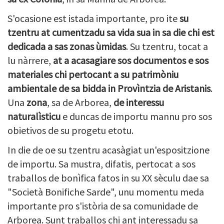
S'ocasione est istada importante, pro ite
su
tzentru at cumentzadu sa vida sua in sa die chi est
dedicada a sas zonas ùmidas
. Su tzentru, tocat a
lu nàrrere,
at a acasagiare sos documentos e sos
materiales chi pertocant a su patrimòniu
ambientale de sa bidda in Provìntzia de Aristanis
.
Una
zona
, sa de Arborea,
de interessu
naturalìsticu
e duncas de importu mannu pro sos
obietivos de su progetu etotu.
In die de oe su tzentru acasàgiat un'espositzione
de importu. Sa mustra, difatis, pertocat a sos
traballos de bonìfica fatos in su XX sèculu dae sa
"Società Bonifiche Sarde", unu momentu meda
importante pro s'istòria de sa comunidade de
Arborea. Sunt traballos chi ant interessadu sa