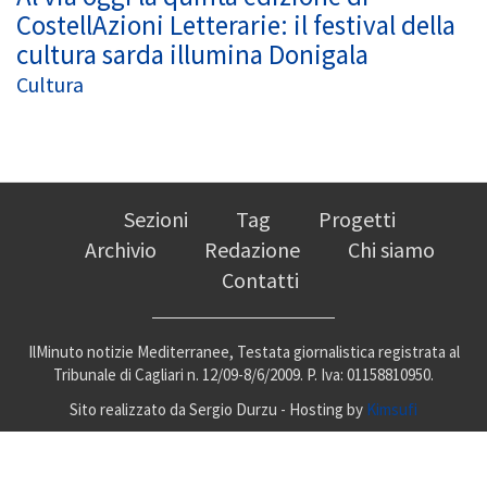
CostellAzioni Letterarie: il festival della
cultura sarda illumina Donigala
Cultura
Sezioni
Tag
Progetti
Archivio
Redazione
Chi siamo
Contatti
IlMinuto notizie Mediterranee, Testata giornalistica registrata al
Tribunale di Cagliari n. 12/09-8/6/2009. P. Iva: 01158810950.
Sito realizzato da Sergio Durzu - Hosting by
Kimsufi