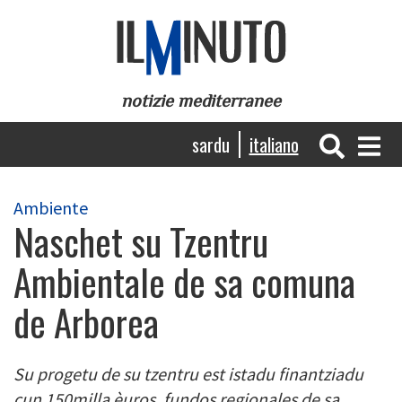
Salta
al
contenuto
principale
notizie mediterranee
Navigazione
sardu
italiano
principale
Ambiente
Naschet su Tzentru
Ambientale de sa comuna
de Arborea
Su progetu de su tzentru est istadu finantziadu
cun 150milla èuros, fundos regionales de sa