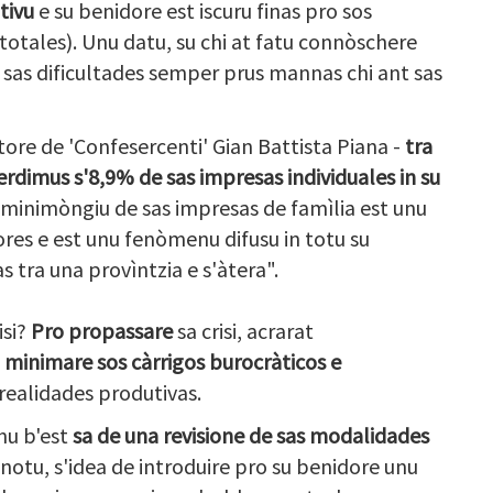
ativu
e su benidore est iscuru finas pro sos
6 totales). Unu datu, su chi at fatu connòschere
 sas dificultades semper prus mannas chi ant sas
tore de 'Confesercenti' Gian Battista Piana -
tra
erdimus s'8,9% de sas impresas individuales in su
u minimòngiu de sas impresas de famìlia est unu
res e est unu fenòmenu difusu in totu su
as tra una provìntzia e s'àtera".
si?
Pro propassare
sa crisi, acrarat
 minimare sos càrrigos burocràticos e
 realidades produtivas.
nu b'est
sa de una revisione de sas modalidades
a notu, s'idea de introduire pro su benidore unu