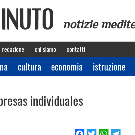
notizie medit
redazione
chi siamo
contatti
ina
cultura
economia
istruzione
presas individuales
Facebook
Twitter
Whats
Tel