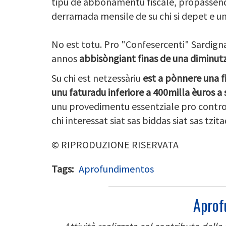
tipu de abbonamentu fiscale, propassend
derramada mensile de su chi si depet e un
No est totu. Pro "Confesercenti" Sardign
annos
abbisòngiant finas de una diminutzi
Su chi est netzessàriu
est a pònnere una f
unu faturadu inferiore a 400milla èuros a
unu provedimentu essentziale pro cont
chi interessat siat sas biddas siat sas tzita
© RIPRODUZIONE RISERVATA
Tags
Aprofundimentos
Aprof