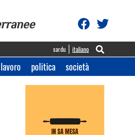
erranee
sardu
italiano
lavoro
politica
società
App
egram