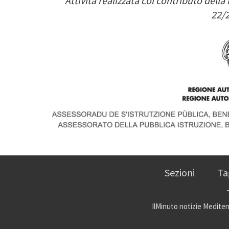
Attività realizzata col contributo del
22/2
Image
Sezioni
Ta
IlMinuto notizie Mediterr