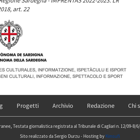
la Regione Sardegna - IMPRENTAS 2022-2023. LR
018, art. 22
g
Progetti
Archivio
Redazione
Chi 
anee, Testata giornalistica registrata al Tribunale di Cagliari n. 12/09-8/6/
Sito realizzato da Sergio Durzu - Hosting by
Kimsufi