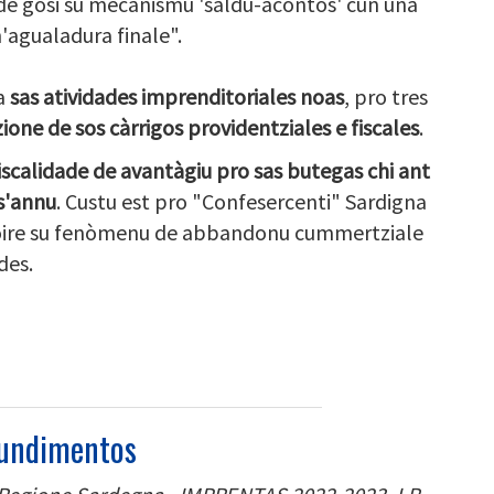
e gosi su mecanismu 'saldu-acontos' cun una
'agualadura finale".
a
sas atividades imprenditoriales noas
, pro tres
one de sos càrrigos providentziales e fiscales
.
iscalidade de avantàgiu pro sas butegas chi ant
 s'annu
. Custu est pro "Confesercenti" Sardigna
roire su fenòmenu de abbandonu cummertziale
des.
undimentos