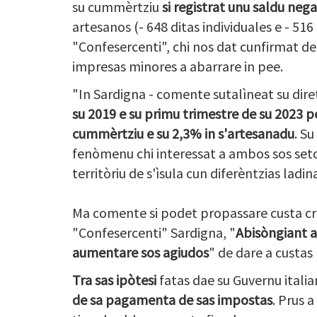
su cummèrtziu
si registrat unu saldu neg
artesanos (- 648 ditas individuales e - 51
"Confesercenti", chi nos dat cunfirmat de
impresas minores a abarrare in pee.
"In Sardigna - comente sutalìneat su dire
su 2019 e su primu trimestre de su 2023 p
cummèrtziu e su 2,3% in s'artesanadu
. S
fenòmenu chi interessat a ambos sos seto
territòriu de s'ìsula cun diferèntzias ladin
Ma comente si podet propassare custa cri
"Confesercenti" Sardigna, "
Abisòngiant a
aumentare sos agiudos
" de dare a custas
Tra sas ipòtesi
fatas dae su Guvernu italia
de sa pagamenta de sas impostas
. Prus 