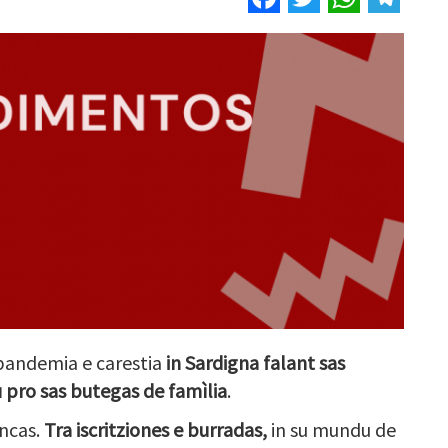
 pandemia e carestia
in Sardigna falant sas
 pro sas butegas de famìlia
.
ncas.
Tra iscritziones e burradas,
in su mundu de