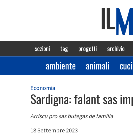
Salta
al
contenuto
principale
Navigazione
sezioni
tag
progetti
archivio
principale
ambiente
animali
cuc
Sezioni
Economia
Sardigna: falant sas im
Arriscu pro sas butegas de famìlia
18 Settembre 2023