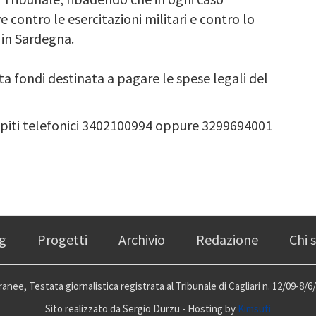
contro le esercitazioni militari e contro lo
 in Sardegna.
ta fondi destinata a pagare le spese legali del
apiti telefonici 3402100994 oppure 3299694001
g
Progetti
Archivio
Redazione
Chi 
anee, Testata giornalistica registrata al Tribunale di Cagliari n. 12/09-8/6/
Sito realizzato da Sergio Durzu - Hosting by
Kimsufi