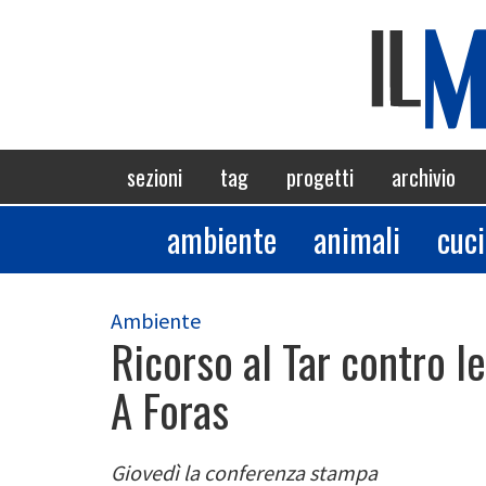
Salta
al
contenuto
principale
Navigazione
sezioni
tag
progetti
archivio
principale
ambiente
animali
cuc
Sezioni
Ambiente
Ricorso al Tar contro le
A Foras
Giovedì la conferenza stampa