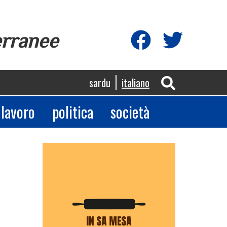
erranee
sardu
italiano
lavoro
politica
società