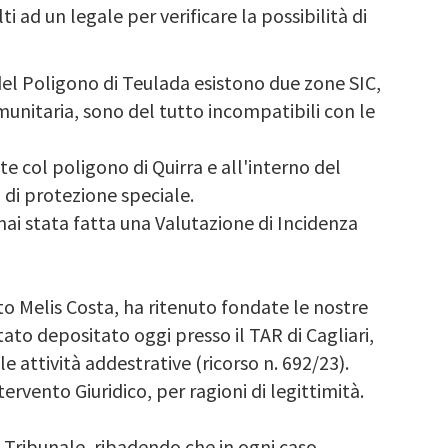
ti ad un legale per verificare la possibilità di
 del Poligono di Teulada esistono due zone SIC,
munitaria, sono del tutto incompatibili con le
te col poligono di Quirra e all'interno del
 di protezione speciale.
 mai stata fatta una Valutazione di Incidenza
usto Melis Costa, ha ritenuto fondate le nostre
tato depositato oggi presso il TAR di Cagliari,
e attività addestrative (ricorso n. 692/23).
tervento Giuridico, per ragioni di legittimità.
l Tribunale, ribadendo che in ogni caso