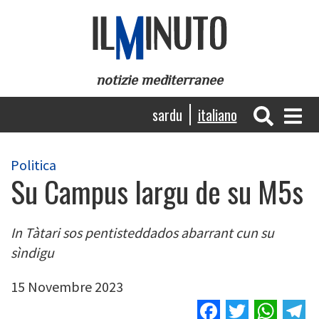
Salta
al
contenuto
principale
notizie mediterranee
Navigazione
sardu
italiano
principale
Politica
Su Campus largu de su M5s
In Tàtari sos pentisteddados abarrant cun su
sìndigu
15 Novembre 2023
Facebook
Twitter
Wha
T