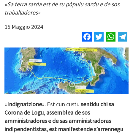
«Sa terra sarda est de su pòpulu sardu e de sos
traballadores»
15 Maggio 2024
Facebook
Twitter
Wha
T
«
Indignatzione
». Est cun custu
sentidu chi sa
Corona de Logu, assemblea de sos
amministradores e de sas amministradoras
indipendentistas, est manifestende s’arrennegu