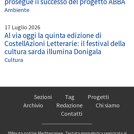
prosegue il successo del progetto ABBA
Ambiente
17 Luglio 2026
Al via oggi la quinta edizione di
CostellAzioni Letterarie: il festival della
cultura sarda illumina Donigala
Cultura
Sezioni
Tag
Progetti
Archivio
Redazione
Chi siamo
Contatti
IlMinuto notizie Mediterranee, Testata giornalistica registrata al