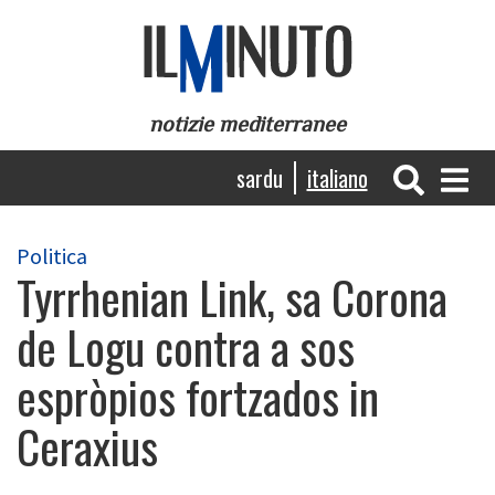
Salta
al
contenuto
principale
notizie mediterranee
Navigazione
sardu
italiano
principale
Politica
Tyrrhenian Link, sa Corona
de Logu contra a sos
espròpios fortzados in
Ceraxius