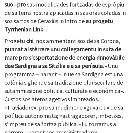
suo
«
pro
sas modalidades fortzadas de espròpiu
de sa terra nostra aplicadas in sas oras coladas in
sos sartos de Ceraxius in intro de
su progetu
Tyrrhenian Link
».
Progetu
chi
, nos ammentant sos de sa Corona,
punnat a istèrrere unu collegamentu in suta de
mare pro s’esportatzione de energia rinnovàbile
dae Sardigna a sa Sitzìlia e a sa penìsula
. «Unu
programma – narant – in ue sa Sardigna est una
colònia sighende sa traditzione pluriseculare de
sutammissione polìtica, culturale e econòmica».
Custos sos àteros agetivos impreados.
«Traviadore», pro su mudìmene «guvardu» de sa
polìtica autonomista; «astragadore», imbetzes,
s’impreu de sa fortza pùblica. «Lu torramus a
nàrrere – narant sos amministradores