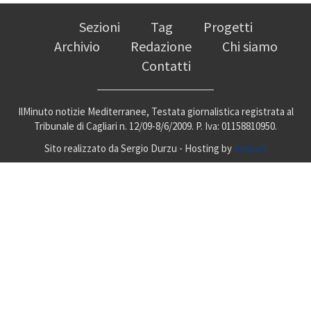
Sezioni
Tag
Progetti
Archivio
Redazione
Chi siamo
Contatti
IlMinuto notizie Mediterranee, Testata giornalistica registrata al
Tribunale di Cagliari n. 12/09-8/6/2009. P. Iva: 01158810950.
Sito realizzato da Sergio Durzu - Hosting by
Kimsufi