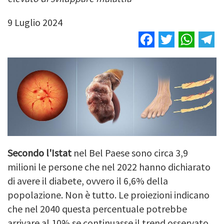
9 Luglio 2024
Facebook
Twitter
Wha
T
Secondo l'Istat
nel Bel Paese sono circa 3,9
milioni le persone che nel 2022 hanno dichiarato
di avere il diabete, ovvero il 6,6% della
popolazione. Non è tutto. Le proiezioni indicano
che nel 2040 questa percentuale potrebbe
arrivare al 10% se continuasse il trend osservato.