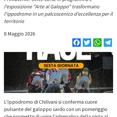
l'esposizione "Arte al Galoppo" trasformano
l'ippodromo in un palcoscenico d’eccellenza per il
territorio
8 Maggio 2026
Facebook
Twitter
Wha
T
L’Ippodromo di Chilivani si conferma cuore
pulsante del galoppo sardo con un pomeriggio
che promette di unire l’adrenalina della pista al