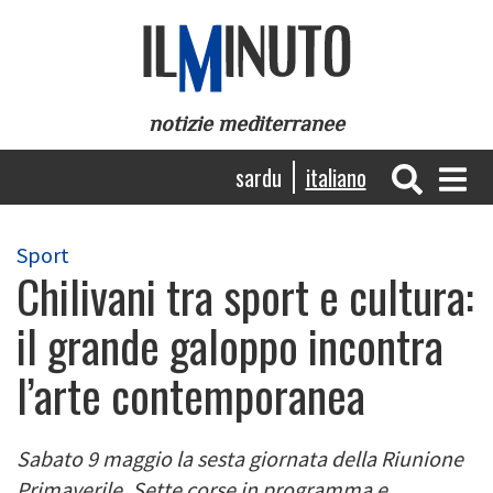
Salta
al
contenuto
principale
notizie mediterranee
Navigazione
sardu
italiano
principale
Sport
Chilivani tra sport e cultura:
il grande galoppo incontra
l’arte contemporanea
Sabato 9 maggio la sesta giornata della Riunione
Primaverile. Sette corse in programma e