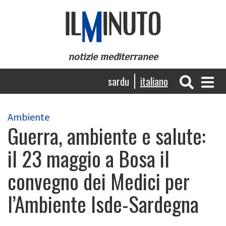
Salta
al
contenuto
principale
notizie mediterranee
Navigazione
sardu
italiano
principale
Ambiente
Guerra, ambiente e salute:
il 23 maggio a Bosa il
convegno dei Medici per
l’Ambiente Isde-Sardegna