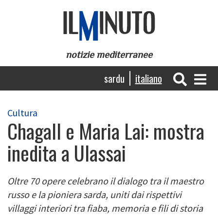
Salta
al
contenuto
principale
notizie mediterranee
Navigazione
sardu
italiano
principale
Cultura
Chagall e Maria Lai: mostra
inedita a Ulassai
Oltre 70 opere celebrano il dialogo tra il maestro
russo e la pioniera sarda, uniti dai rispettivi
villaggi interiori tra fiaba, memoria e fili di storia