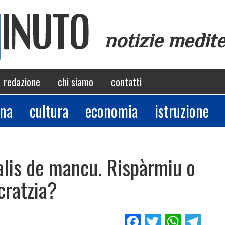
notizie medit
redazione
chi siamo
contatti
ina
cultura
economia
istruzione
nalis de mancu. Rispàrmiu o
cratzia?
Facebook
Twitter
Whats
Tel