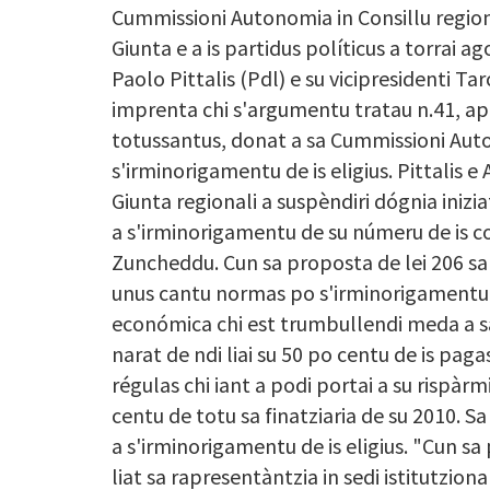
Cummissioni Autonomia in Consillu region
Giunta e a is partidus políticus a torrai 
Paolo Pittalis (Pdl) e su vicipresidenti 
imprenta chi s'argumentu tratau n.41, apr
totussantus, donat a sa Cummissioni Aut
s'irminorigamentu de is eligius. Pittalis e
Giunta regionali a suspèndiri dógnia iniz
a s'irminorigamentu de su númeru de is con
Zuncheddu. Cun sa proposta de lei 206 sa 
unus cantu normas po s'irminorigamentu de 
económica chi est trumbullendi meda a s
narat de ndi liai su 50 po centu de is pagas 
régulas chi iant a podi portai a su rispàrmi
centu de totu sa finatziaria de su 2010. 
a s'irminorigamentu de is eligius. "Cun sa
liat sa rapresentàntzia in sedi istitutziona