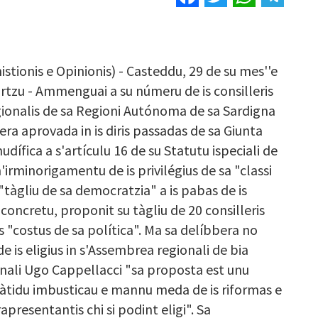
istionis e Opinionis) - Casteddu, 29 de su mes''e
tzu - Ammenguai a su númeru de is consilleris
ionalis de sa Regioni Autónoma de sa Sardigna
ra aprovada in is diris passadas de sa Giunta
dífica a s'artículu 16 de su Statutu ispeciali de
'irminorigamentu de is privilégius de sa "classi
 "tàgliu de sa democratzia" a is pabas de is
 concretu, proponit su tàgliu de 20 consilleris
s "costus de sa política". Ma sa delíbbera no
 de is eligius in s'Assembrea regionali de bia
onali Ugo Cappellacci "sa proposta est unu
bbàtidu imbusticau e mannu meda de is riformas e
apresentantis chi si podint eligi". Sa