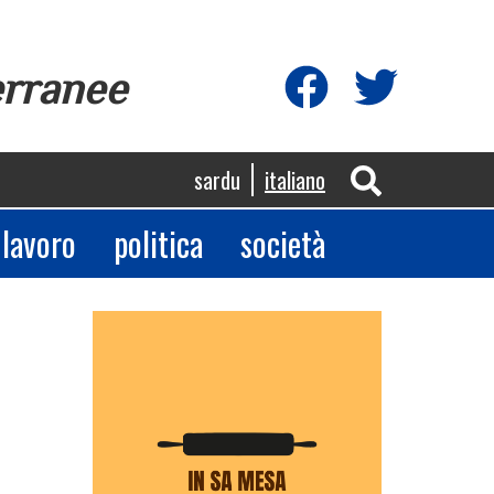
erranee
sardu
italiano
lavoro
politica
società
App
egram