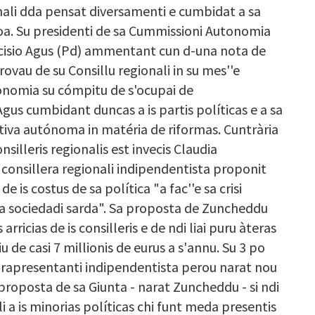
ali dda pensat diversamenti e cumbidat a sa
agoa. Su presidenti de sa Cummissioni Autonomia
Tarcisio Agus (Pd) ammentant cun d-una nota de
ovau de su Consillu regionali in su mes''e
onomia su cómpitu de s'ocupai de
 Agus cumbidant duncas a is partis políticas e a sa
iativa autónoma in matéria de riformas. Cuntrària
silleris regionalis est invecis Claudia
consillera regionali indipendentista proponit
is costus de sa política "a fac''e sa crisi
a sociedadi sarda". Sa proposta de Zuncheddu
arricias de is consilleris e de ndi liai puru àteras
u de casi 7 millionis de eurus a s'annu. Su 3 po
Sa rapresentanti indipendentista perou narat nou
 proposta de sa Giunta - narat Zuncheddu - si ndi
li a is minorias políticas chi funt meda presentis