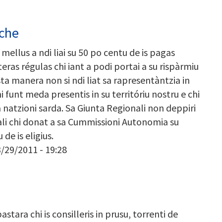
che
ellus a ndi liai su 50 po centu de is pagas
 àteras régulas chi iant a podi portai a su rispàrmiu
usta manera non si ndi liat sa rapresentàntzia in
chi funt meda presentis in su territóriu nostru e chi
sa natzioni sarda. Sa Giunta Regionali non deppiri
nali chi donat a sa Cummissioni Autonomia su
de is eligius.
3/29/2011 - 19:28
astara chi is consilleris in prusu, torrenti de