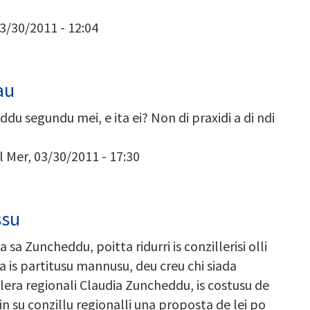
03/30/2011 - 12:04
au
du segundu mei, e ita ei? Non di praxidi a di ndi
l Mer, 03/30/2011 - 17:30
ssu
a Zuncheddu, poitta ridurri is conzillerisi olli
da is partitusu mannusu, deu creu chi siada
lera regionali Claudia Zuncheddu, is costusu de
n su conzillu regionalli una proposta de lei po