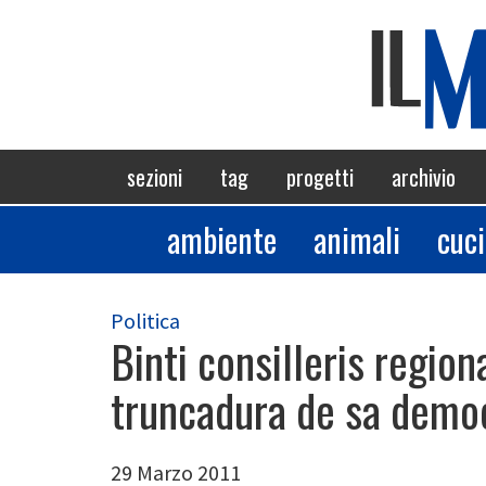
Salta
al
contenuto
principale
Navigazione
sezioni
tag
progetti
archivio
principale
ambiente
animali
cuc
Sezioni
Politica
Binti consilleris regio
truncadura de sa demo
29 Marzo 2011