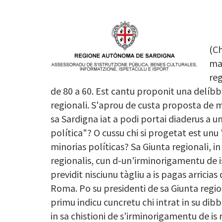
Image
(Ch
mar
reg
de 80 a 60. Est cantu proponit una delíbbe
regionali. S'aprou de custa proposta de mu
sa Sardigna iat a podi portai diaderus a un
política"? O cussu chi si progetat est unu
minorias políticas? Sa Giunta regionali, in
regionalis, cun d-un'irminorigamentu de i
previdit nisciunu tàgliu a is pagas arricias
Roma. Po su presidenti de sa Giunta regi
primu indicu cuncretu chi intrat in su di
in sa chistioni de s'irminorigamentu de is r