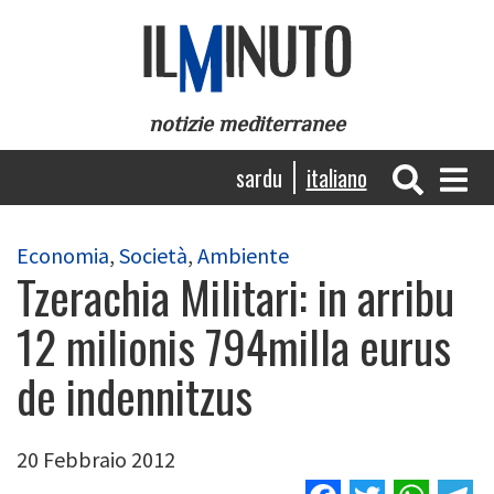
Salta
al
contenuto
principale
notizie mediterranee
Navigazione
sardu
italiano
principale
Economia
,
Società
,
Ambiente
Tzerachia Militari: in arribu
12 milionis 794milla eurus
de indennitzus
20 Febbraio 2012
Facebook
Twitter
Wha
T