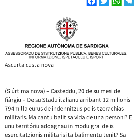
Image
Ascurta custa nova
(S’úrtima nova) – Casteddu, 20 de su mesi de
fiàrgiu – De su Stadu italianu arribant 12 milionis
794milla eurus de indennitzus po is tzerachias
militaris. Ma cantu balit sa vida de una personi? E
unu territóriu addagnau in modu grai de is
esercitatzionis militaris ita balimentu tenit? Sa