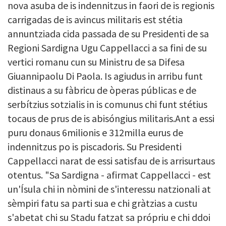
nova asuba de is indennitzus in faori de is regionis
carrigadas de is avincus militaris est stétia
annuntziada cida passada de su Presidenti de sa
Regioni Sardigna Ugu Cappellacci a sa fini de su
vertici romanu cun su Ministru de sa Difesa
Giuannipaolu Di Paola. Is agiudus in arribu funt
distinaus a su fàbricu de òperas públicas e de
serbítzius sotzialis in is comunus chi funt stétius
tocaus de prus de is abisóngius militaris.Ant a essi
puru donaus 6milionis e 312milla eurus de
indennitzus po is piscadoris. Su Presidenti
Cappellacci narat de essi satisfau de is arrisurtaus
otentus. "Sa Sardigna - afirmat Cappellacci - est
un'Ísula chi in nòmini de s'interessu natzionali at
sèmpiri fatu sa parti sua e chi gràtzias a custu
s'abetat chi su Stadu fatzat sa própriu e chi ddoi