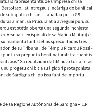
atus is rapresentantis de s'impresa chi sa
 Bertolaso, iat intregau s'incàrrigu de bunificai
as de subapaltu chi iant traballau po su G8
ras a mari, sa Prucura at a avreguai puru su
perou est stétia oberta una segunda inchiesta
ex Arsenali i ex ispidali de sa Marina Militari) e
"A su mamentu funt stétias spreculitadas tres
radori de su Tribunali de Tèmpiu Ricardu Rossi -
u puntu sa pregunta benit naturali: ita cuant is
entzasis? Sa redatzioni de IlMinuto torrat cras
unu progetu chi bit a su ligidori protagonista
dant de Sardigna chi po issu funt de importu
ne de sa Regione Autònoma de Sardigna – L.R