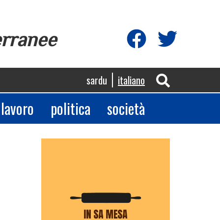
erranee
sardu
italiano
lavoro
politica
società