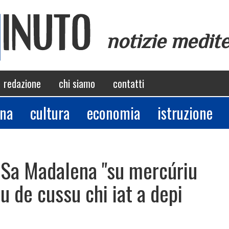
notizie medit
redazione
chi siamo
contatti
ina
cultura
economia
istruzione
n Sa Madalena "su mercúriu
u de cussu chi iat a depi