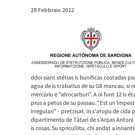
29 Febbraio 2012
Image
ddoi siant stétias is buníficas costadas p
agoa de is traballus de su G8 mancau, si
mercúriu e "idrocarburi". A oi funt 12 is éta
prus a petus de su passau. "Est un'impest
irregulari" - pretzisat, in s'atopu de cida 
dipartimentu de Tàtari de s'Arpas Antoni 
is cosas. Su spricullitu, chi andat a innan