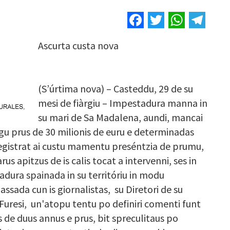
Facebook
Twitter
Whats
Tel
Ascurta custa nova
(S’úrtima nova) – Casteddu, 29 de su
mesi de fiàrgiu – Impestadura manna in
su mari de Sa Madalena, aundi, mancai
agu prus de 30 milionis de euru e determinadas
 registrat ai custu mamentu preséntzia de prumu,
rus apitzus de is calis tocat a intervenni, ses in
adura spainada in su territóriu in modu
passada cun is giornalistas, su Diretori de su
Furesi, un'atopu tentu po definiri comenti funt
tis de duus annus e prus, bit spreculitaus po