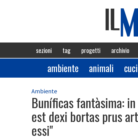
Salta
al
contenuto
principale
Navigazione
sezioni
tag
progetti
archivio
principale
ambiente
animali
cuc
Sezioni
Ambiente
Buníficas fantàsima: i
est dexi bortas prus art
essi"