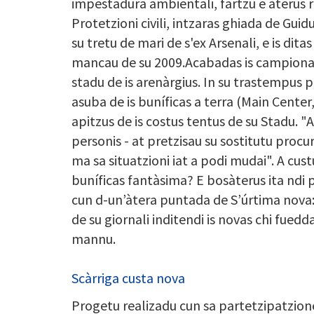
impestadura ambientali, fartzu e àterus ri
Protetzioni civili, intzaras ghiada de Guidu
su tretu de mari de s'ex Arsenali, e is dit
mancau de su 2009.Acabadas is campionadu
stadu de is arenàrgius. In su trastempus 
asuba de is buníficas a terra (Main Center, 
apitzus de is costus tentus de su Stadu. 
personis - at pretzisau su sostitutu procu
ma sa situatzioni iat a podi mudai". A cust
buníficas fantàsima? E bosàterus ita ndi p
cun d-un’àtera puntada de S’úrtima nova: 
de su giornali inditendi is novas chi fued
mannu.
Scàrriga custa nova
Progetu realizadu cun sa partetzipatzio