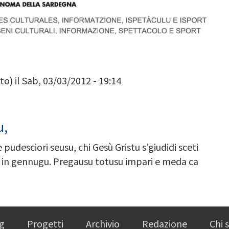
to)
il Sab, 03/03/2012 - 19:14
u,
pudesciori seusu, chi Gesù Gristu s’giudidi sceti
i in gennugu. Pregausu totusu impari e meda ca
g
Progetti
Archivio
Redazione
Chi 