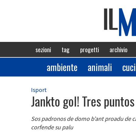
Salta
al
contenuto
principale
Navigazione
sezioni
tag
progetti
archivio
principale
ambiente
animali
cuc
Sezioni
Isport
Jankto gol! Tres puntos
Sos padronos de domo b’ant proadu de ca
corfende su palu