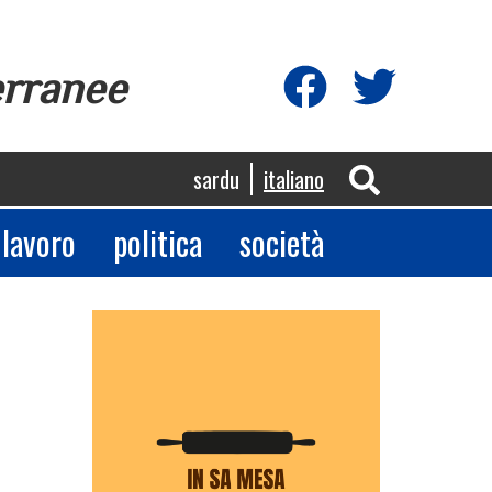
erranee
sardu
italiano
lavoro
politica
società