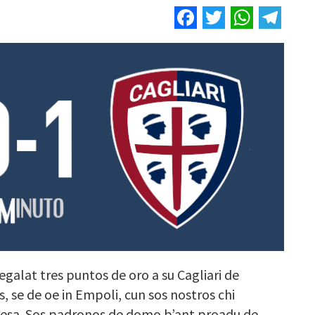
Facebook
Twitter
Whats
Tel
egalat tres puntos de oro a su Cagliari de
s, se de oe in Empoli, cun sos nostros chi
rvesa. Sos padronos de domo b’ant proadu de