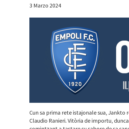
3 Marzo 2024
Cun sa prima rete istajonale sua, Jankto r
Claudio Ranieri. Vitòria de importu, dunca
comintzant a tastare su sabore de sa sa