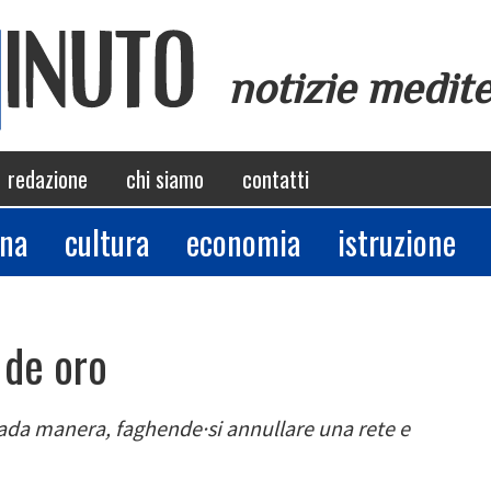
notizie medit
redazione
chi siamo
contatti
ina
cultura
economia
istruzione
 de oro
da manera, faghende·si annullare una rete e