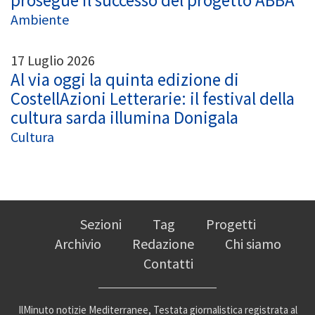
prosegue il successo del progetto ABBA
Ambiente
17 Luglio 2026
Al via oggi la quinta edizione di
CostellAzioni Letterarie: il festival della
cultura sarda illumina Donigala
Cultura
Sezioni
Tag
Progetti
Archivio
Redazione
Chi siamo
Contatti
IlMinuto notizie Mediterranee, Testata giornalistica registrata al