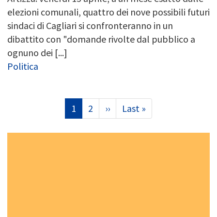
elezioni comunali, quattro dei nove possibili futuri
sindaci di Cagliari si confronteranno in un
dibattito con "domande rivolte dal pubblico a
ognuno dei [...]
Politica
Paginazione
Pagina
1
Page
2
Pagina
››
Ultima
Last »
attuale
successiva
pagina