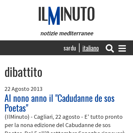
Salta
al
contenuto
principale
notizie mediterranee
Navigazione
sardu
italiano
principale
dibattito
22 Agosto 2013
Al nono anno il "Cadudanne de sos
Poetas"
(IlMinuto) - Cagliari, 22 agosto - E' tutto pronto
per la nona edizione del Cabudanne de sos