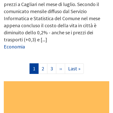
prezzi a Cagliari nel mese di luglio. Secondo il
comunicato mensile diffuso dal Servizio
Informatica e Statistica del Comune nel mese
appena concluso il costo della vita in città è
diminuito dello 0,2% - anche se i prezzi dei
trasporti (+0,3) e [...]
Economia
Paginazione
Pagina
1
Page
2
Page
3
Pagina
››
Ultima
Last »
attuale
successiva
pagina