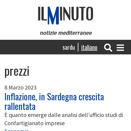
Salta
al
contenuto
principale
notizie mediterranee
Navigazione
sardu
italiano
principale
prezzi
8 Marzo 2023
Inflazione, in Sardegna crescita
rallentata
È quanto emerge dalle analisi dell’ufficio studi di
Confartigianato imprese