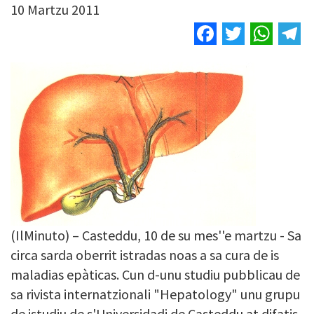
10 Martzu 2011
Facebook
Twitter
Wha
T
Image
(IlMinuto) – Casteddu, 10 de su mes''e martzu - Sa
circa sarda oberrit istradas noas a sa cura de is
maladias epàticas. Cun d-unu studiu pubblicau de
sa rivista internatzionali "Hepatology" unu grupu
de istudiu de s'Universidadi de Casteddu at difatis