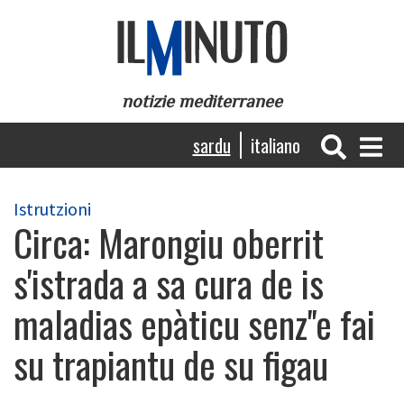
Skip
to
main
content
notizie mediterranee
Navigazione
sardu
italiano
principale
Istrutzioni
Circa: Marongiu oberrit
s'istrada a sa cura de is
maladias epàticu senz''e fai
su trapiantu de su figau