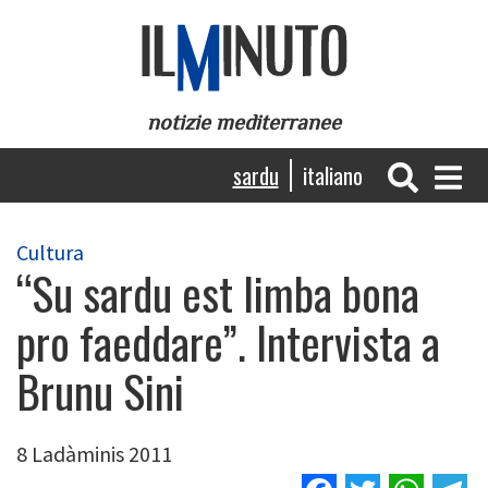
Skip
to
main
content
notizie mediterranee
Navigazione
sardu
italiano
principale
Cultura
“Su sardu est limba bona
pro faeddare”. Intervista a
Brunu Sini
8 Ladàminis 2011
Facebook
Twitter
Wha
T