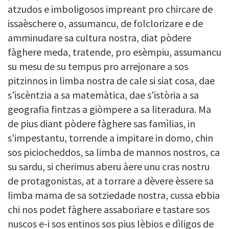
atzudos e imboligosos impreant pro chircare de
issaèschere o, assumancu, de folclorizare e de
amminudare sa cultura nostra, diat pòdere
fàghere meda, tratende, pro esèmpiu, assumancu
su mesu de su tempus pro arrejonare a sos
pitzinnos in limba nostra de cale si siat cosa, dae
s'iscèntzia a sa matemàtica, dae s'istòria a sa
geografia fintzas a giòmpere a sa literadura. Ma
de pius diant pòdere fàghere sas famìlias, in
s'impestantu, torrende a impitare in domo, chin
sos piciocheddos, sa limba de mannos nostros, ca
su sardu, si cherimus aberu àere unu cras nostru
de protagonistas, at a torrare a dèvere èssere sa
limba mama de sa sotziedade nostra, cussa ebbia
chi nos podet fàghere assaboriare e tastare sos
nuscos e-i sos entinos sos pius lèbios e dìligos de