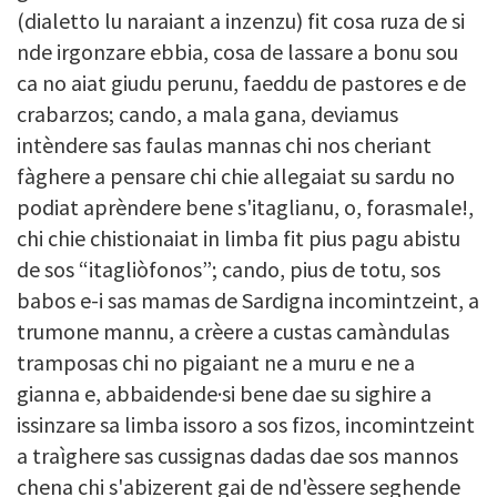
(dialetto lu naraiant a inzenzu) fit cosa ruza de si
nde irgonzare ebbia, cosa de lassare a bonu sou
ca no aiat giudu perunu, faeddu de pastores e de
crabarzos; cando, a mala gana, deviamus
intèndere sas faulas mannas chi nos cheriant
fàghere a pensare chi chie allegaiat su sardu no
podiat aprèndere bene s'itaglianu, o, forasmale!,
chi chie chistionaiat in limba fit pius pagu abistu
de sos “itagliòfonos”; cando, pius de totu, sos
babos e-i sas mamas de Sardigna incomintzeint, a
trumone mannu, a crèere a custas camàndulas
tramposas chi no pigaiant ne a muru e ne a
gianna e, abbaidende·si bene dae su sighire a
issinzare sa limba issoro a sos fizos, incomintzeint
a traìghere sas cussignas dadas dae sos mannos
chena chi s'abizerent gai de nd'èssere seghende