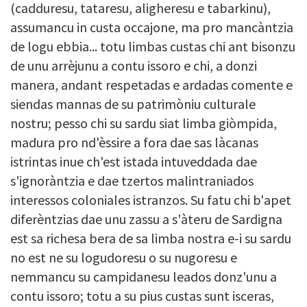
(cadduresu, tataresu, aligheresu e tabarkinu),
assumancu in custa occajone, ma pro mancàntzia
de logu ebbia... totu limbas custas chi ant bisonzu
de unu arrèjunu a contu issoro e chi, a donzi
manera, andant respetadas e ardadas comente e
siendas mannas de su patrimòniu culturale
nostru; pesso chi su sardu siat limba giòmpida,
madura pro nd'èssire a fora dae sas làcanas
istrintas inue ch'est istada intuveddada dae
s'ignoràntzia e dae tzertos malintraniados
interessos coloniales istranzos. Su fatu chi b'apet
diferèntzias dae unu zassu a s'àteru de Sardigna
est sa richesa bera de sa limba nostra e-i su sardu
no est ne su logudoresu o su nugoresu e
nemmancu su campidanesu leados donz'unu a
contu issoro; totu a su pius custas sunt isceras,