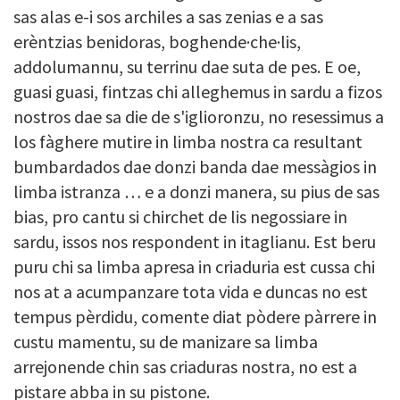
sas alas e-i sos archiles a sas zenias e a sas
erèntzias benidoras, boghende·che·lis,
addolumannu, su terrinu dae suta de pes. E oe,
guasi guasi, fintzas chi alleghemus in sardu a fizos
nostros dae sa die de s'iglioronzu, no resessimus a
los fàghere mutire in limba nostra ca resultant
bumbardados dae donzi banda dae messàgios in
limba istranza … e a donzi manera, su pius de sas
bias, pro cantu si chirchet de lis negossiare in
sardu, issos nos respondent in itaglianu. Est beru
puru chi sa limba apresa in criaduria est cussa chi
nos at a acumpanzare tota vida e duncas no est
tempus pèrdidu, comente diat pòdere pàrrere in
custu mamentu, su de manizare sa limba
arrejonende chin sas criaduras nostra, no est a
pistare abba in su pistone.