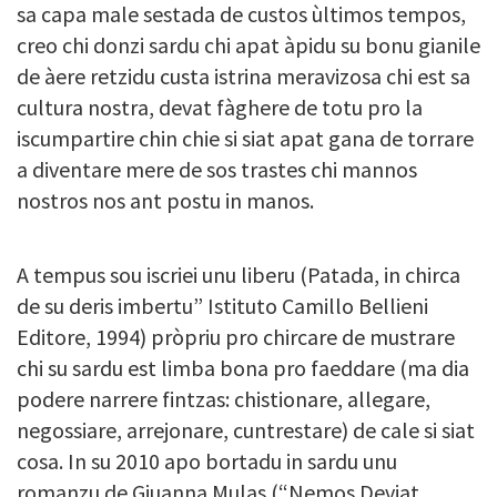
sa capa male sestada de custos ùltimos tempos,
creo chi donzi sardu chi apat àpidu su bonu gianile
de àere retzidu custa istrina meravizosa chi est sa
cultura nostra, devat fàghere de totu pro la
iscumpartire chin chie si siat apat gana de torrare
a diventare mere de sos trastes chi mannos
nostros nos ant postu in manos.
A tempus sou iscriei unu liberu (Patada, in chirca
de su deris imbertu” Istituto Camillo Bellieni
Editore, 1994) pròpriu pro chircare de mustrare
chi su sardu est limba bona pro faeddare (ma dia
podere narrere fintzas: chistionare, allegare,
negossiare, arrejonare, cuntrestare) de cale si siat
cosa. In su 2010 apo bortadu in sardu unu
romanzu de Giuanna Mulas (“Nemos Deviat