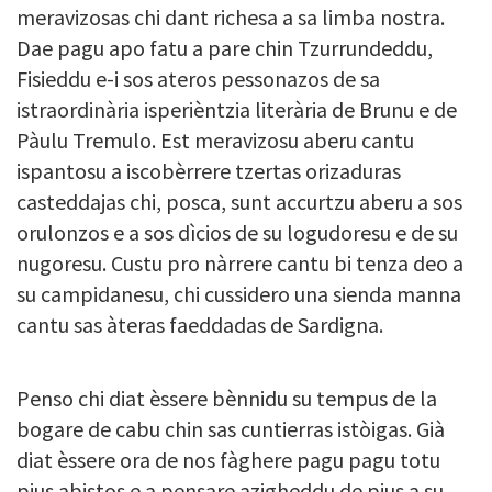
meravizosas chi dant richesa a sa limba nostra.
Dae pagu apo fatu a pare chin Tzurrundeddu,
Fisieddu e-i sos ateros pessonazos de sa
istraordinària isperièntzia literària de Brunu e de
Pàulu Tremulo. Est meravizosu aberu cantu
ispantosu a iscobèrrere tzertas orizaduras
casteddajas chi, posca, sunt accurtzu aberu a sos
orulonzos e a sos dìcios de su logudoresu e de su
nugoresu. Custu pro nàrrere cantu bi tenza deo a
su campidanesu, chi cussidero una sienda manna
cantu sas àteras faeddadas de Sardigna.
Penso chi diat èssere bènnidu su tempus de la
bogare de cabu chin sas cuntierras istòigas. Già
diat èssere ora de nos fàghere pagu pagu totu
pius abistos e a pensare azigheddu de pius a su