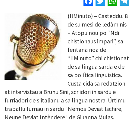
(IlMinuto) – Casteddu, 8
Image
de su mesi de ledàminis
– Atopu nou po “Ndi
chistionaus impari”, sa
fentana noa de
“IlMinuto” chi chistionat
de sa língua sarda e de
sa política linguística.
Custa cida sa redatzioni
at intervistau a Brunu Sini, scriidori in sardu e
furriadori de s'italianu a sa língua nostra. Úrtimu
traballu furriau in sardu "Nemos Deviat Ischire,
Neune Deviat Intèndere" de Giuanna Mulas.