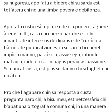
su nugoresu, apo fatu a bìdere chi su sardu est
tot'àteru chi no una limba pòvera e debilonza.
Apo fatu custu esèmpiu, e nde dia pòdere fàghere
àteros milli, ca su chi cherzo nàrrere est chi
innantis de interessos de dinaris e de “currìcola”
bàrrios de pubricatziones, in su sardu bi cheret
impìciu mannu, pascèscia, assussegu, intiriolu
matzucu, indeletu … in pagas peràulas passione.
Si mancat custa, est pius su dannu chi si faghet chi
no àteru.
Pro che l'agabare chin sa resposta a custa
pregunta naro chi, a bisu meu, est netzessàriu chi
b'apat una ortografia comuna chi, in una manera