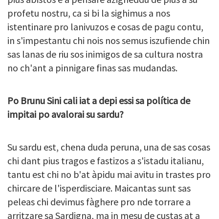
profetu nostru, ca si bi la sighimus a nos
istentinare pro lanivuzos e cosas de pagu contu,
in s'impestantu chi nois nos semus iszufiende chin
sas lanas de riu sos inimigos de sa cultura nostra
no ch'ant a pinnigare finas sas mudandas.
Po Brunu Sini cali iat a depi essi sa política de
impitai po avalorai su sardu?
Su sardu est, chena duda peruna, una de sas cosas
chi dant pius tragos e fastizos a s'istadu italianu,
tantu est chi no b'at àpidu mai avitu in trastes pro
chircare de l'isperdisciare. Maicantas sunt sas
peleas chi devimus fàghere pro nde torrare a
arritzare sa Sardigna, ma in mesu de custas at a