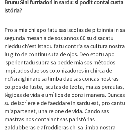
Brunu Sini furriadori in sardu: si podit contai custa
istória?
Pro a mie chi apo fatu sas iscolas de pitzinnia in sa
segunda mesania de sos annos 60 su disacatu
nieddu ch'est istadu fatu contr'a sa cultura nostra
lu gito de continu suta de ojos. Deo etotu apo
isperientadu subra sa pedde mia sos mètodos
impitados dae sos colonizadores in chirca de
nd'israighinare sa limba dae sas concas nostras:
colpos de fuste, iscutas de tzota, malas peraulas,
lègidas de vida e umìlios de donzi manera. Duncas
su de iscrìere e de faeddare in sardu est, pro cantu
m'apartenet, una rejone de vida. Cando sas
mastras nos contaiant sas paristòrias
galdubberas e afroddieras chi sa limba nostra