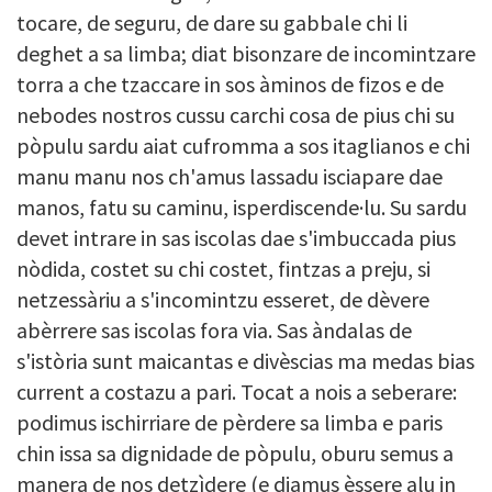
tocare, de seguru, de dare su gabbale chi li
deghet a sa limba; diat bisonzare de incomintzare
torra a che tzaccare in sos àminos de fizos e de
nebodes nostros cussu carchi cosa de pius chi su
pòpulu sardu aiat cufromma a sos itaglianos e chi
manu manu nos ch'amus lassadu isciapare dae
manos, fatu su caminu, isperdiscende·lu. Su sardu
devet intrare in sas iscolas dae s'imbuccada pius
nòdida, costet su chi costet, fintzas a preju, si
netzessàriu a s'incomintzu esseret, de dèvere
abèrrere sas iscolas fora via. Sas àndalas de
s'istòria sunt maicantas e divèscias ma medas bias
current a costazu a pari. Tocat a nois a seberare:
podimus ischirriare de pèrdere sa limba e paris
chin issa sa dignidade de pòpulu, oburu semus a
manera de nos detzìdere (e diamus èssere alu in