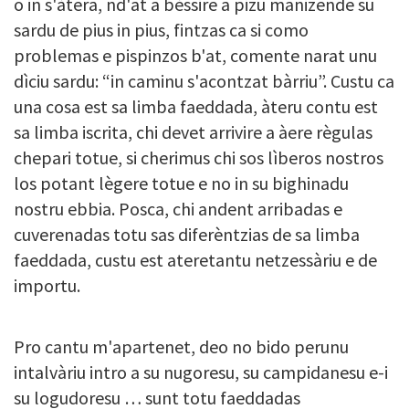
o in s'àtera, nd'at a bèssire a pizu manizende su
sardu de pius in pius, fintzas ca si como
problemas e pispinzos b'at, comente narat unu
dìciu sardu: “in caminu s'acontzat bàrriu”. Custu ca
una cosa est sa limba faeddada, àteru contu est
sa limba iscrita, chi devet arrivire a àere règulas
chepari totue, si cherimus chi sos lìberos nostros
los potant lègere totue e no in su bighinadu
nostru ebbia. Posca, chi andent arribadas e
cuverenadas totu sas diferèntzias de sa limba
faeddada, custu est ateretantu netzessàriu e de
importu.
Pro cantu m'apartenet, deo no bido perunu
intalvàriu intro a su nugoresu, su campidanesu e-i
su logudoresu … sunt totu faeddadas