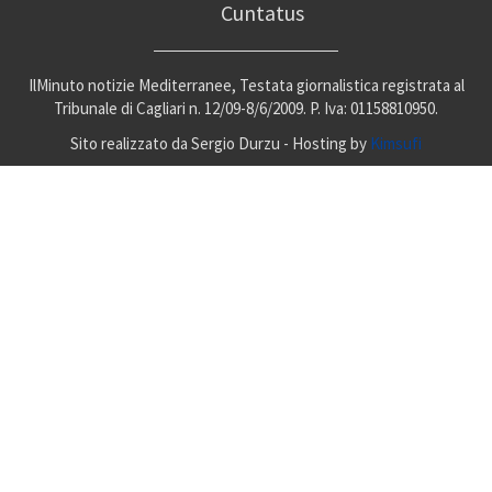
Cuntatus
IlMinuto notizie Mediterranee, Testata giornalistica registrata al
Tribunale di Cagliari n. 12/09-8/6/2009. P. Iva: 01158810950.
Sito realizzato da Sergio Durzu - Hosting by
Kimsufi