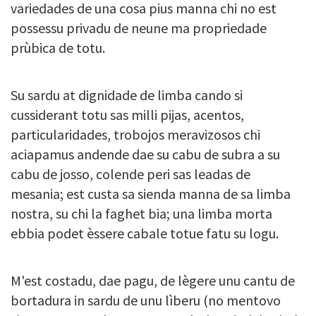
variedades de una cosa pius manna chi no est
possessu privadu de neune ma propriedade
prùbica de totu.
Su sardu at dignidade de limba cando si
cussiderant totu sas milli pijas, acentos,
particularidades, trobojos meravizosos chi
aciapamus andende dae su cabu de subra a su
cabu de josso, colende peri sas leadas de
mesania; est custa sa sienda manna de sa limba
nostra, su chi la faghet bia; una limba morta
ebbia podet èssere cabale totue fatu su logu.
M'est costadu, dae pagu, de lègere unu cantu de
bortadura in sardu de unu lìberu (no mentovo