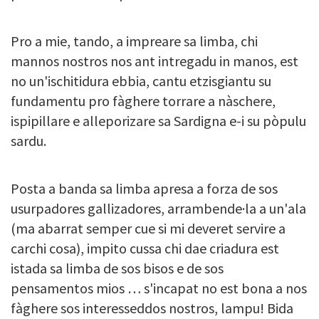
Pro a mie, tando, a impreare sa limba, chi
mannos nostros nos ant intregadu in manos, est
no un'ischitidura ebbia, cantu etzisgiantu su
fundamentu pro fàghere torrare a nàschere,
ispipillare e alleporizare sa Sardigna e-i su pòpulu
sardu.
Posta a banda sa limba apresa a forza de sos
usurpadores gallizadores, arrambende·la a un'ala
(ma abarrat semper cue si mi deveret servire a
carchi cosa), impito cussa chi dae criadura est
istada sa limba de sos bisos e de sos
pensamentos mios … s'incapat no est bona a nos
fàghere sos interesseddos nostros, lampu! Bida