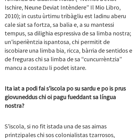
Ischire, Neune Deviat Intèndere” Il Mio Libro,
2010); in custu ùrtimu tribàgliu est ladinu aberu
cale siat sa fortza, sa balia e, a su mantessi
tempus, sa dilighia espressiva de sa limba nostra;
un'isperièntzia ispantosa, chi permitit de
iscobiare una limba bia, ricca, bàrria de sentidos e
de freguras chi sa limba de sa “cuncurrèntzia”
mancu a costazu li podet istare.
Ita iat a podi fai s'iscola po su sardu e po is prus
giovuneddus chi oi pagu fueddant sa língua
nostra?
S'iscola, si no fit istada una de sas aimas
printzipales chi sos colonialistas tzarrosos,