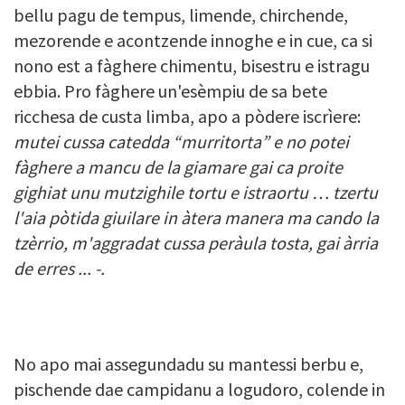
bellu pagu de tempus, limende, chirchende,
mezorende e acontzende innoghe e in cue, ca si
nono est a fàghere chimentu, bisestru e istragu
ebbia. Pro fàghere un'esèmpiu de sa bete
ricchesa de custa limba, apo a pòdere iscrìere:
mutei cussa catedda “murritorta” e no potei
fàghere a mancu de la giamare gai ca proite
gighiat unu mutzighile tortu e istraortu … tzertu
l'aia pòtida giuilare in àtera manera ma cando la
tzèrrio, m'aggradat cussa peràula tosta, gai àrria
de erres ... -.
No apo mai assegundadu su mantessi berbu e,
pischende dae campidanu a logudoro, colende in