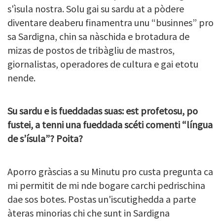
s'ìsula nostra. Solu gai su sardu at a pòdere
diventare deaberu finamentra unu “businnes” pro
sa Sardigna, chin sa nàschida e brotadura de
mizas de postos de tribàgliu de mastros,
giornalistas, operadores de cultura e gai etotu
nende.
Su sardu e is fueddadas suas: est profetosu, po
fustei, a tenni una fueddada scéti comenti “língua
de s’ísula”? Poita?
Aporro gràscias a su Minutu pro custa pregunta ca
mi permitit de mi nde bogare carchi pedrischina
dae sos botes. Postas un'iscutighedda a parte
àteras minorias chi che sunt in Sardigna