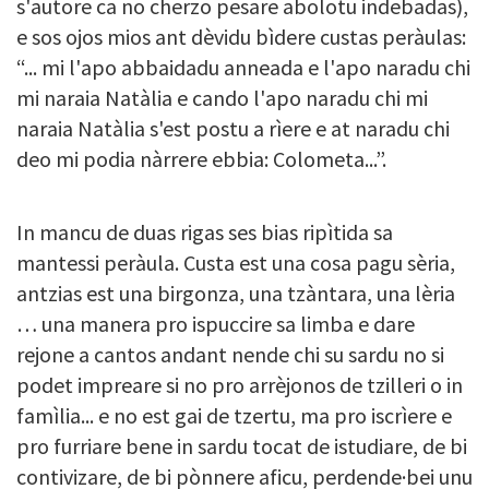
s'autore ca no cherzo pesare abolotu indebadas),
e sos ojos mios ant dèvidu bìdere custas peràulas:
“... mi l'apo abbaidadu anneada e l'apo naradu chi
mi naraia Natàlia e cando l'apo naradu chi mi
naraia Natàlia s'est postu a rìere e at naradu chi
deo mi podia nàrrere ebbia: Colometa...”.
In mancu de duas rigas ses bias ripìtida sa
mantessi peràula. Custa est una cosa pagu sèria,
antzias est una birgonza, una tzàntara, una lèria
… una manera pro ispuccire sa limba e dare
rejone a cantos andant nende chi su sardu no si
podet impreare si no pro arrèjonos de tzilleri o in
famìlia... e no est gai de tzertu, ma pro iscrìere e
pro furriare bene in sardu tocat de istudiare, de bi
contivizare, de bi pònnere aficu, perdende·bei unu