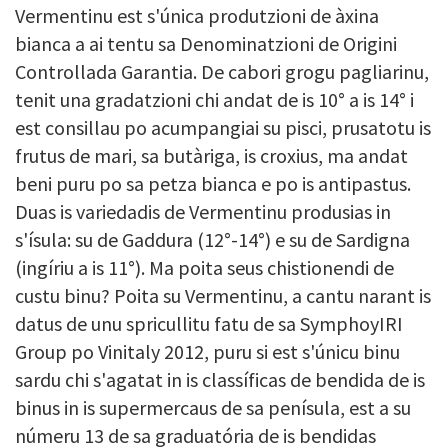
Vermentinu est s'única produtzioni de àxina
bianca a ai tentu sa Denominatzioni de Origini
Controllada Garantia. De cabori grogu pagliarinu,
tenit una gradatzioni chi andat de is 10° a is 14° i
est consillau po acumpangiai su pisci, prusatotu is
frutus de mari, sa butàriga, is croxius, ma andat
beni puru po sa petza bianca e po is antipastus.
Duas is variedadis de Vermentinu produsias in
s'ísula: su de Gaddura (12°-14°) e su de Sardigna
(ingíriu a is 11°). Ma poita seus chistionendi de
custu binu? Poita su Vermentinu, a cantu narant is
datus de unu spricullitu fatu de sa SymphoyIRI
Group po Vinitaly 2012, puru si est s'únicu binu
sardu chi s'agatat in is classíficas de bendida de is
binus in is supermercaus de sa penísula, est a su
númeru 13 de sa graduatória de is bendidas