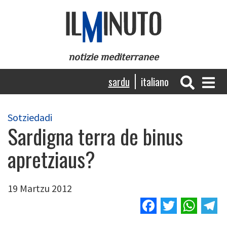
Skip
to
main
content
notizie mediterranee
Navigazione
sardu
italiano
principale
Sotziedadi
Sardigna terra de binus
apretziaus?
19 Martzu 2012
Facebook
Twitter
Wha
T