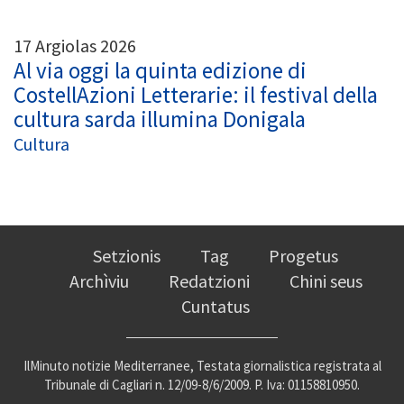
17 Argiolas 2026
Al via oggi la quinta edizione di
CostellAzioni Letterarie: il festival della
cultura sarda illumina Donigala
Cultura
Setzionis
Tag
Progetus
Archìviu
Redatzioni
Chini seus
Cuntatus
IlMinuto notizie Mediterranee, Testata giornalistica registrata al
Tribunale di Cagliari n. 12/09-8/6/2009. P. Iva: 01158810950.