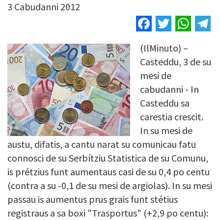
3 Cabudanni 2012
Facebook
Twitter
Wha
T
(IlMinuto) –
Image
Casteddu, 3 de su
mesi de
cabudanni - In
Casteddu sa
carestia crescit.
In su mesi de
austu, difatis, a cantu narat su comunicau fatu
connosci de su Serbítziu Statistica de su Comunu,
is prétzius funt aumentaus casi de su 0,4 po centu
(contra a su -0,1 de su mesi de argiolas). In su mesi
passau is aumentus prus grais funt stétius
registraus a sa boxi "Trasportus" (+2,9 po centu):