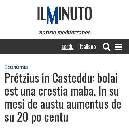
Skip
to
main
content
notizie mediterranee
Navigazione
sardu
italiano
principale
Ecunumia
Prétzius in Casteddu: bolai
est una crestia maba. In su
mesi de austu aumentus de
su 20 po centu