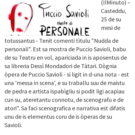
(IlMinuto) –
Image
Casteddu,
25 de su
mesi de
totussantus - Tenit comenti tìtulu "Nudda de
personali". Est sa mostra de Puccio Savioli, babu
de su Teatru en vol,
apariciada in is aposentus de
sa libreria Dessì Mondadori de Tàtari. Dògnia
òpera de Puccio Savioli - si ligit in d-una nota - est
una 'messa in scena', e
su traballu suu de maistu
de pedra e artista ispabìgliu si podit ligi acapiau
cun su, ateretantu connotu, de scenografu e de
atori". Sa faci scenografica e narrativa est difatis
unu de is elementus coru de is òperas de su
Savioli.