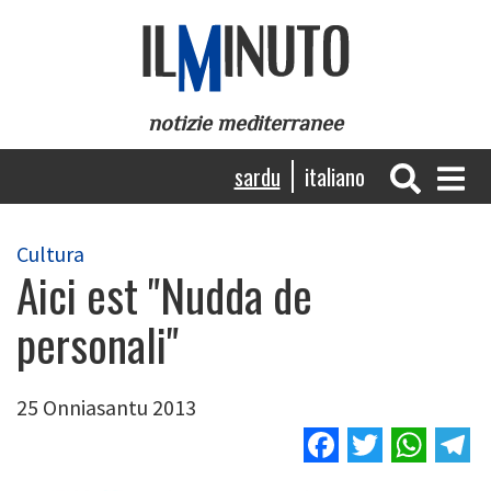
Skip
to
main
content
notizie mediterranee
Navigazione
sardu
italiano
principale
Cultura
Aici est "Nudda de
personali"
25 Onniasantu 2013
Facebook
Twitter
Wha
T