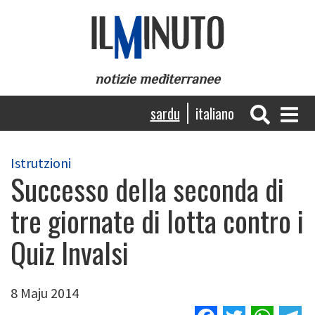
Skip
to
main
content
notizie mediterranee
Navigazione
sardu
italiano
principale
Istrutzioni
Successo della seconda di
tre giornate di lotta contro i
Quiz Invalsi
8 Maju 2014
Facebook
Twitter
Wha
T