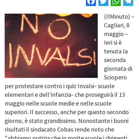
(IlMinuto) –
Image
Cagliari, 8
maggio –
Ieri si è
tenuta la
seconda
giornata di
Sciopero
per protestare contro i quiz Invalsi- scuole
elementari e dell'infanzia- che proseguirà il 13
maggio nelle scuole medie e nelle scuole
superiori. Il successo, anche per questo secondo
giorno, è stato grandissimo. Nonostante i buoni
risultati il sindacato Cobas rende noto che
"abbiamo notizia che in molte scuole i dirigenti