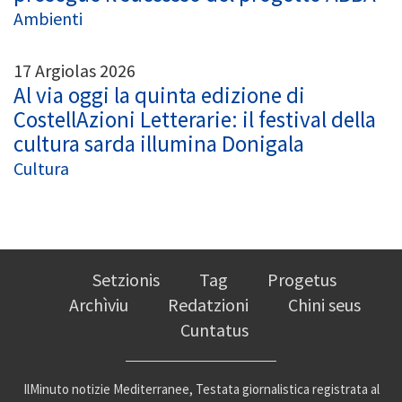
Ambienti
17 Argiolas 2026
Al via oggi la quinta edizione di
CostellAzioni Letterarie: il festival della
cultura sarda illumina Donigala
Cultura
Setzionis
Tag
Progetus
Archìviu
Redatzioni
Chini seus
Cuntatus
IlMinuto notizie Mediterranee, Testata giornalistica registrata al