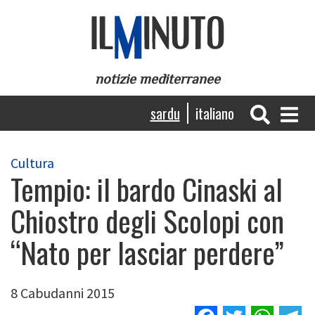
Skip
to
main
content
notizie mediterranee
Navigazione
sardu
italiano
principale
Cultura
Tempio: il bardo Cinaski al
Chiostro degli Scolopi con
“Nato per lasciar perdere”
8 Cabudanni 2015
Facebook
Twitter
Wha
T