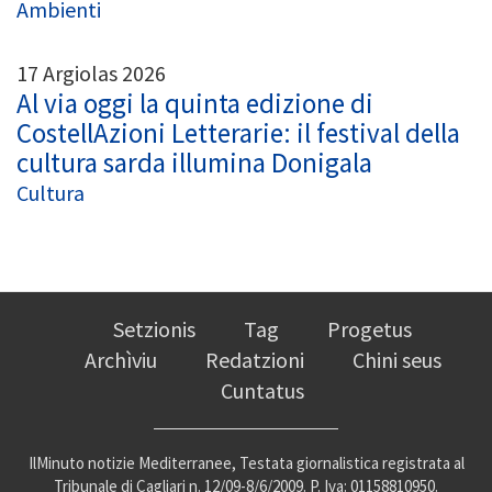
Ambienti
17 Argiolas 2026
Al via oggi la quinta edizione di
CostellAzioni Letterarie: il festival della
cultura sarda illumina Donigala
Cultura
Setzionis
Tag
Progetus
Archìviu
Redatzioni
Chini seus
Cuntatus
IlMinuto notizie Mediterranee, Testata giornalistica registrata al
Tribunale di Cagliari n. 12/09-8/6/2009. P. Iva: 01158810950.