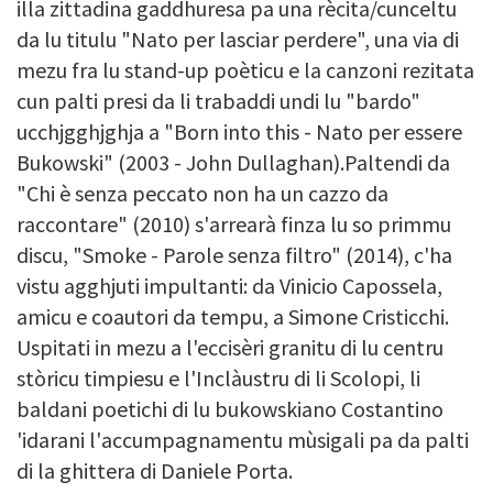
illa zittadina gaddhuresa pa una rècita/cunceltu
da lu titulu "Nato per lasciar perdere", una via di
mezu fra lu stand-up poèticu e la canzoni rezitata
cun palti presi da li trabaddi undi lu "bardo"
ucchjgghjghja a "Born into this - Nato per essere
Bukowski" (2003 - John Dullaghan).Paltendi da
"Chi è senza peccato non ha un cazzo da
raccontare" (2010) s'arrearà finza lu so primmu
discu, "Smoke - Parole senza filtro" (2014), c'ha
vistu agghjuti impultanti: da Vinicio Capossela,
amicu e coautori da tempu, a Simone Cristicchi.
Uspitati in mezu a l'eccisèri granitu di lu centru
stòricu timpiesu e l'Inclàustru di li Scolopi, li
baldani poetichi di lu bukowskiano Costantino
'idarani l'accumpagnamentu mùsigali pa da palti
di la ghittera di Daniele Porta.