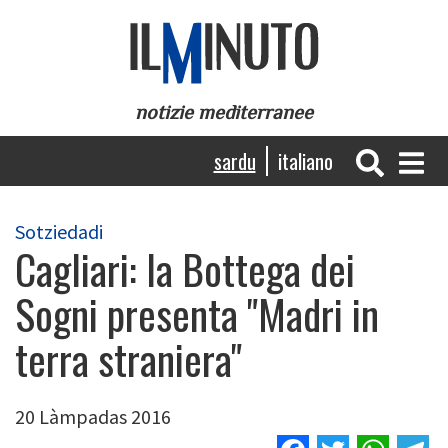
Skip
to
main
content
notizie mediterranee
Navigazione
sardu
italiano
principale
Sotziedadi
Cagliari: la Bottega dei
Sogni presenta "Madri in
terra straniera"
20 Làmpadas 2016
Facebook
Twitter
Wha
T