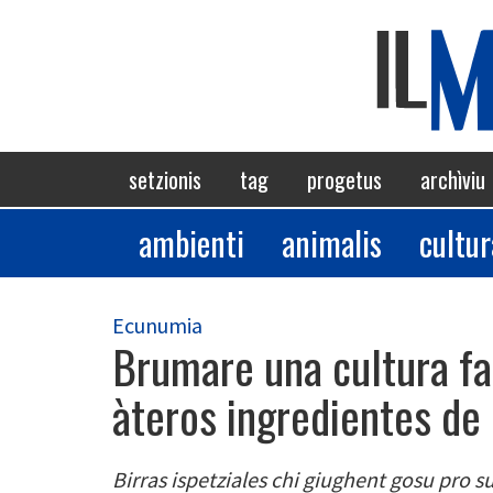
Skip
to
main
content
Navigazione
setzionis
tag
progetus
archìviu
principale
ambienti
animalis
cultur
Sezioni
Ecunumia
Brumare una cultura fa
àteros ingredientes de
Birras ispetziales chi giughent gosu pro s