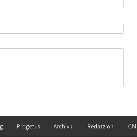
g
Progetus
Archìviu
Redatzioni
Chi