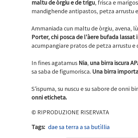
maltu de òrgiu e de trigu
, frisca e marigo
mandighende antipastos, petza arrustu e 
Ammaniada cun maltu de òrgiu, avena, lùp
Porter, chi posca de l'àere bufada lassat
acumpangiare pratos de petza arrustu e d
In fines agatamus
Nia
,
una birra iscura AP
sa saba de figumorisca.
Una birra import
S'ispuma, su nuscu e su sabore de onni bi
onni eticheta.
© RIPRODUZIONE RISERVATA
Tags
dae sa terra a sa butìllia