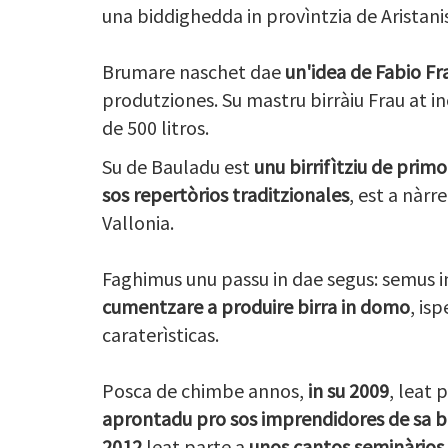
una biddighedda in provìntzia de Aristanis
Brumare naschet dae
un'idea de Fabio Fr
produtziones. Su mastru birràiu Frau at i
de 500 litros.
Su de Bauladu est
unu birrifìtziu de primo
sos repertòrios traditzionales
,
est a nàrre
Vallonia.
Faghimus unu passu in dae segus: semus i
cumentzare a produire birra in domo
, is
caraterìsticas.
Posca de chimbe annos,
in su 2009
, leat 
aprontadu pro sos imprendidores de sa b
2012
leat parte a
unos cantos seminàrios