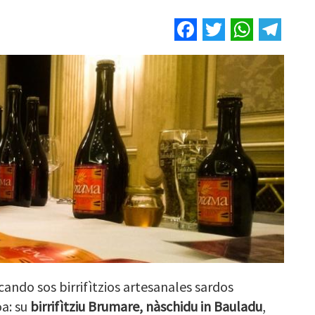
Facebook
Twitter
Whats
Tel
 cando sos birrifìtzios artesanales sardos
oa: su
birrifìtziu Brumare, nàschidu in Bauladu
,