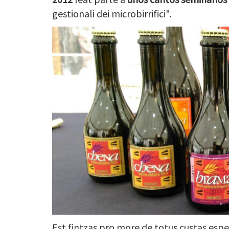
gestionali dei microbirrifici".
Est fintzas pro more de totus custas esper