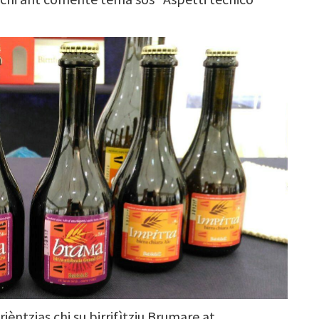
ièntzias chi su birrifìtziu Brumare at