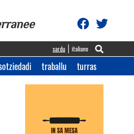
erranee
sardu
italiano
sotziedadi
traballu
turras