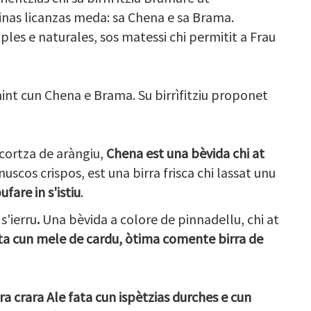
nas licanzas meda: sa Chena e sa Brama.
s e naturales, sos matessi chi permitit a Frau
nt cun Chena e Brama. Su birrìfitziu proponet
scortza de aràngiu,
Chena est una bèvida chi at
nuscos crispos, est una birra frisca chi lassat unu
ufare in s'istiu
.
s'ierru
.
Una bèvida a colore de pinnadellu, chi at
a cun mele de cardu, òtima comente birra de
ra crara Ale fata cun ispètzias durches e cun