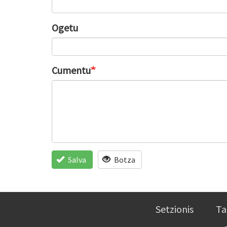
Ogetu
Cumentu
Salva
Botza
Setzionis
Ta