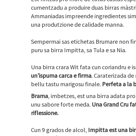
cumentzadu a produire duas birras
màstri
Ammaniadas impreende ingredientes simple
una produtzione de calidade manna.
Sempermai sas etichetas Brumare non fini
puru sa birra Impitta, sa Tula e sa Nia.
Una birra crara Wit fata cun coriandru e i
un'ispuma carca e firma
. Caraterizada de 
bellu tastu marigosu finale.
Perfeta a la b
Brama
, imbetzes, est una birra adata pro 
unu sabore forte meda.
Una Grand Cru fat
riflessione.
Cun 9 grados de alcol,
Impitta est una bir