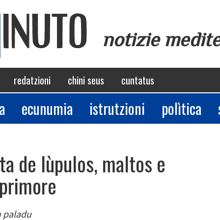
notizie medit
redatzioni
chini seus
cuntatus
a
ecunumia
istrutzioni
polìtica
ta de lùpulos, maltos e
 primore
u paladu