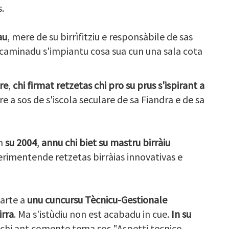
.
au
, mere de su birrìfitziu e responsàbile de sas
ncaminadu s'impiantu cosa sua cun una sala cota
re
,
chi firmat retzetas chi pro su prus s'ispirant a
re a sos de s'iscola seculare de sa Fiandra e de sa
n
su 2004
,
annu chi biet su mastru birràiu
perimentende retzetas birràias innovativas e
parte a
unu cuncursu Tècnicu-Gestionale
irra
. Ma s'istùdiu non est acabadu in cue.
In su
chi ant comente tema sos "Aspetti tecnico