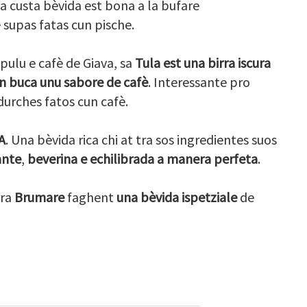
sa custa bèvida est bona a la bufare
supas fatas cun pische.
ulu e cafè de Giava, sa
Tula est una birra iscura
 in buca unu sabore de cafè
. Interessante pro
urches fatos cun cafè.
A
. Una bèvida rica chi at tra sos ingredientes suos
ante
,
beverina e echilibrada a manera perfeta
.
rra
Brumare
faghent
una bèvida ispetziale
de