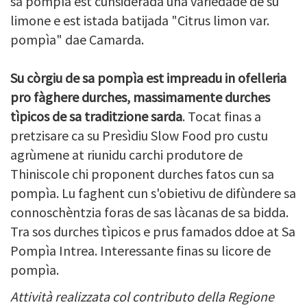
sa pompìa est cunsiderada una variedade de su
limone e est istada batijada "Citrus limon var.
pompìa" dae Camarda.
Su còrgiu de sa pompìa est impreadu in ofelleria
pro fàghere durches, massimamente durches
tìpicos de sa traditzione sarda
. Tocat finas a
pretzisare ca su Presìdiu Slow Food pro custu
agrùmene at riunidu carchi produtore de
Thiniscole chi proponent durches fatos cun sa
pompìa. Lu faghent cun s'obietivu de difùndere sa
connoschèntzia foras de sas làcanas de sa bidda.
Tra sos durches tìpicos e prus famados ddoe at Sa
Pompìa Intrea. Interessante finas su licore de
pompìa.
Attività realizzata col contributo della Regione