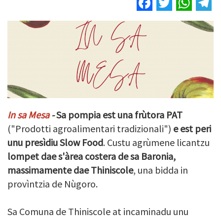
Facebook
Twitter
Wha
T
In sa Mesa
-
Sa pompia est una frùtora PAT
("Prodotti agroalimentari tradizionali")
e est peri
unu presìdiu Slow Food
. Custu agrùmene licantzu
lompet dae s'àrea costera de sa Baronia,
massimamente dae Thiniscole
, una bidda in
provìntzia de Nùgoro.
Sa Comuna de Thiniscole at incaminadu unu