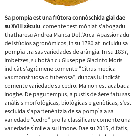
Sa pompia est una frùtora connòschida giai dae
su XVIII sèculu
, comente testimòniat s'abogadu
thatharesu Andrea Manca Dell'Arca. Apassionadu
de istùdios agronòmicos, in su 1780 at incluidu sa
pompìa tra sas variedades de aràngia. In su 1837,
imbetzes, su botànicu Giuseppe Giacinto Moris
indicàt s'agrùmene comente "Citrus medica
var.monstruosa o tuberosa", duncas lu indicàt
comente variedade su cedro. Ma non est acabada
inoghe. De pagu tempus, a pustis de àere fatu sas
anàlisis morfològicas, biològicas e genèticas, s'est
escluida s'apartenèntzia de sa pompìa a sa
variedade “cedro” pro la classificare comente una
variedade sìmile a su limone. Dae su 2015, difatis,