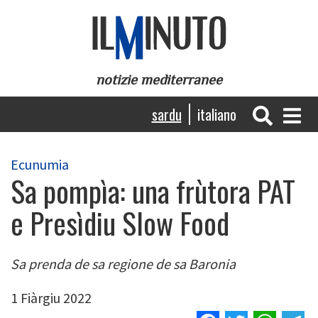
Skip
to
main
content
notizie mediterranee
Navigazione
sardu
italiano
principale
Ecunumia
Sa pompìa: una frùtora PAT
e Presìdiu Slow Food
Sa prenda de sa regione de sa Baronia
1 Fiàrgiu 2022