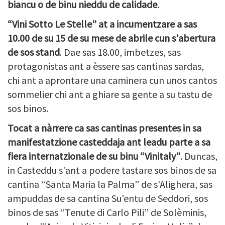
biancu o de binu nieddu de calidade
.
“Vini Sotto Le Stelle” at a incumentzare a sas
10.00 de su 15 de su mese de abrile cun s'abertura
de sos stand
. Dae sas 18.00, imbetzes, sas
protagonistas ant a èssere sas cantinas sardas,
chi ant a aprontare una caminera cun unos cantos
sommelier chi ant a ghiare sa gente a su tastu de
sos binos.
Tocat a nàrrere ca sas cantinas presentes in sa
manifestatzione casteddaja ant leadu parte a sa
fiera internatzionale de su binu “Vinitaly”
. Duncas,
in Casteddu s'ant a podere tastare sos binos de sa
cantina “Santa Maria la Palma” de s'Alighera, sas
ampuddas de sa cantina Su'entu de Seddori, sos
binos de sas “Tenute di Carlo Pili” de Solèminis,