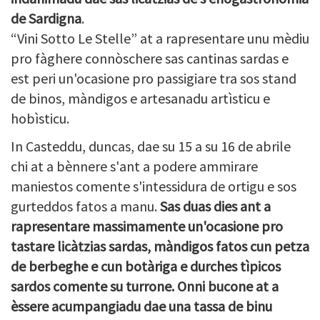
de Sardigna
.
“Vini Sotto Le Stelle” at a rapresentare unu mèdiu
pro fàghere connòschere sas cantinas sardas e
est peri un'ocasione pro passigiare tra sos stand
de binos, màndigos e artesanadu artìsticu e
hobìsticu.
In Casteddu, duncas, dae su 15 a su 16 de abrile
chi at a bènnere s'ant a podere ammirare
maniestos comente s'intessidura de ortigu e sos
gurteddos fatos a manu.
Sas duas dies ant a
rapresentare massimamente un'ocasione pro
tastare licàtzias sardas, màndigos fatos cun petza
de berbeghe e cun botàriga e durches tìpicos
sardos comente su turrone. Onni bucone at a
èssere acumpangiadu dae una tassa de binu