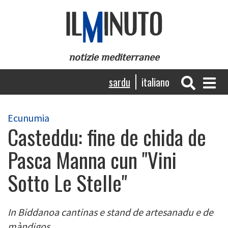
Skip
to
main
content
notizie mediterranee
Navigazione
sardu
italiano
principale
Ecunumia
Casteddu: fine de chida de
Pasca Manna cun "Vini
Sotto Le Stelle"
In Biddanoa cantinas e stand de artesanadu e de
màndigos