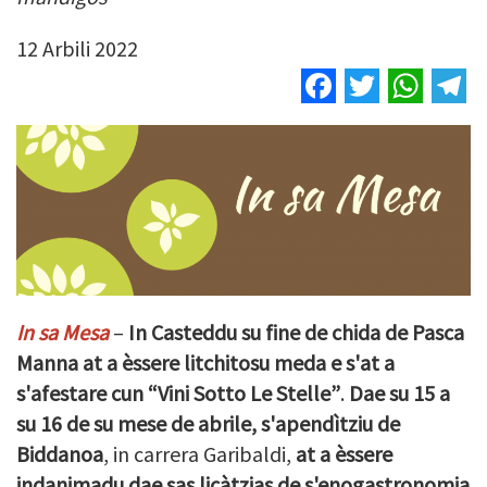
12 Arbili 2022
Facebook
Twitter
Wha
T
In sa Mesa
–
In Casteddu su fine de chida de Pasca
Manna at a èssere litchitosu meda e s'at a
s'afestare cun “Vini Sotto Le Stelle”
.
Dae su 15 a
su 16 de su mese de abrile, s'apendìtziu de
Biddanoa
, in carrera Garibaldi,
at a èssere
indanimadu dae sas licàtzias de s'enogastronomia