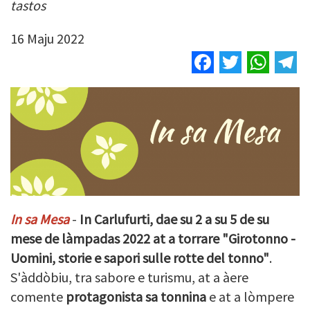
tastos
16 Maju 2022
Facebook
Twitter
Wha
T
In sa Mesa
-
In Carlufurti, dae su 2 a su 5 de su
mese de làmpadas 2022 at a torrare "Girotonno -
Uomini, storie e sapori sulle rotte del tonno"
.
S'àddòbiu, tra sabore e turismu, at a àere
comente
protagonista sa tonnina
e at a lòmpere