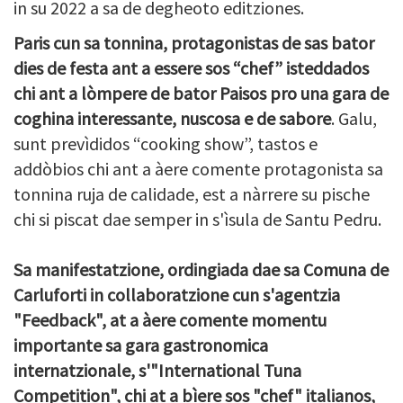
in su 2022 a sa de degheoto editziones.
Paris cun sa tonnina, protagonistas de sas bator
dies de festa ant a essere sos “chef” isteddados
chi ant a lòmpere de bator Paisos pro una gara de
coghina interessante, nuscosa e de sabore
. Galu,
sunt prevìdidos “cooking show”, tastos e
addòbios chi ant a àere comente protagonista sa
tonnina ruja de calidade, est a nàrrere su pische
chi si piscat dae semper in s'ìsula de Santu Pedru.
Sa manifestatzione, ordingiada dae sa Comuna de
Carluforti in collaboratzione cun s'agentzia
"Feedback", at a àere comente momentu
importante sa gara gastronomica
internatzionale, s'"International Tuna
Competition", chi at a bìere sos "chef" italianos,