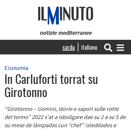
Skip
to
main
content
notizie mediterranee
Navigazione
sardu
italiano
principale
Ecunumia
In Carluforti torrat su
Girotonno
“Girotonno – Uomini, storie e sapori sulle rotte
del tonno” 2022 s'at a isboligare dae su 2 a su 5 de
su mese de làmpadas cun “chef” isteddados e