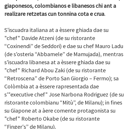
giaponesos, colombianos e libanesos chi ant a
realizare retzetas cun tonnina cota e crua
.
S'iscuadra italiana at a èssere ghiada dae su
"chef" Davide Atzeni (de su ristorante
“Coxinendi” de Seddori) e dae su chef Mauro Ladu
(de s'osteria “Abbamele” de Mamujada), mentras
s'iscuadra libanesa at a èssere ghiada dae su
"chef" Richard Abou Zaki (de su ristorante
“Retroscena” de Porto San Giorgio – Fermo); sa
Colòmbia at a èssere rapresentada dae
s'"executive chef" Jose Narbona Rodriguez (de su
ristorante colombianu “Mitù”, de Milanu); in fines
su Giapone at a àere comente protagonista su
"chef" Roberto Okabe (de su ristorante
“Finger's” de Milanu).