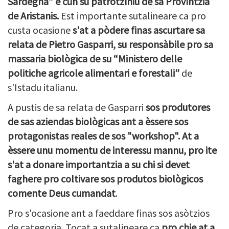
Sardegna” e cun su patrotzìniu de sa Provìntzia
de Aristanis.
Est importante sutalineare ca pro
custa ocasione
s'at a pòdere finas ascurtare sa
relata de Pietro Gasparri, su responsàbile pro sa
massaria biològica de su “Ministero delle
politiche agricole alimentari e forestali”
de
s'Istadu italianu.
A pustis de sa relata de Gasparri
sos produtores
de sas aziendas biològicas ant a èssere sos
protagonistas reales de sos "workshop". At a
èssere unu momentu de interessu mannu, pro ite
s'at a donare importantzia a su chi si devet
faghere pro coltivare sos produtos biològicos
comente Deus cumandat
.
Pro s'ocasione ant a faeddare finas sos asòtzios
de categoria. Tocat a sutalineare ca
pro chie at a