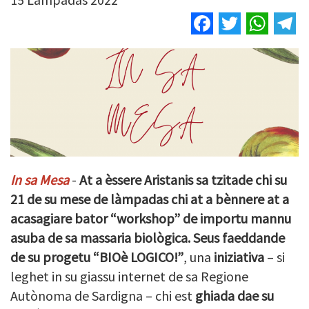
Facebook
Twitter
Wha
T
In sa Mesa
-
At a èssere Aristanis sa tzitade chi su
21 de su mese de làmpadas chi at a bènnere at a
acasagiare bator “workshop” de importu mannu
asuba de sa massaria biològica. Seus faeddande
de su progetu “BIOè LOGICO!”
,
una
iniziativa
– si
leghet in su giassu internet de sa Regione
Autònoma de Sardigna – chi est
ghiada dae su