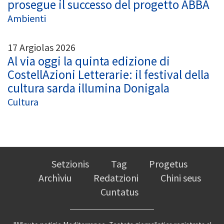
prosegue il successo del progetto ABBA
Ambienti
17 Argiolas 2026
Al via oggi la quinta edizione di
CostellAzioni Letterarie: il festival della
cultura sarda illumina Donigala
Cultura
Setzionis
Tag
Progetus
Archìviu
Redatzioni
Chini seus
Cuntatus