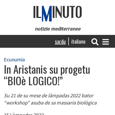
Skip
to
main
content
notizie mediterranee
Navigazione
sardu
italiano
principale
Ecunumia
In Aristanis su progetu
“BIOè LOGICO!”
Su 21 de su mese de làmpadas 2022 bator
“workshop” asuba de sa massaria biològica
15 Làmpadas 2022