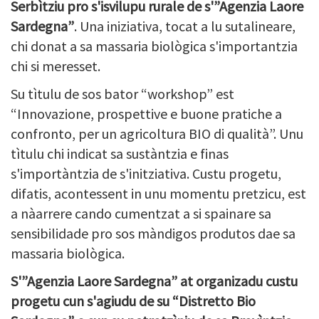
Serbìtziu pro s'isvilupu rurale de s'”Agenzia Laore
Sardegna”
. Una iniziativa, tocat a lu sutalineare,
chi donat a sa massaria biològica s'importantzia
chi si meresset.
Su tìtulu de sos bator “workshop” est
“Innovazione, prospettive e buone pratiche a
confronto, per un agricoltura BIO di qualità”. Unu
tìtulu chi indicat sa sustàntzia e finas
s'importàntzia de s'initziativa. Custu progetu,
difatis, acontessent in unu momentu pretzicu, est
a nàarrere cando cumentzat a si spainare sa
sensibilidade pro sos màndigos produtos dae sa
massaria biològica.
S'”Agenzia Laore Sardegna” at organizadu custu
progetu cun s'agiudu de su “Distretto Bio