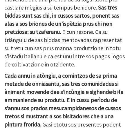
castiare mègius a su tempus benidore.
Sas tres
biddas sunt sas chi, in cussos sartos, ponent sas
alas a sos briones de un’ispètzia prus chi non
pretziosa: su tzaferanu.
E cun resone. Ca su
triàngulu de sas biddas mentovadas rapresentat
su tretu cun sas prus manna produtzione in totu
s’istadu italianu e ca est unu intre sos pagos logos
de coltivatzione in otzidente.
Cada annu in atòngiu, a comintzos de sa prima
metade de onniasantu, sas tres comunidades si
ànimant movende dae s’incùngia e sighende·bi·la
ammaniende su produtu. E in cussu perìodu de
s’annu sos prados mesucampidanesos de cussos
tretos si mustrant a sos bisitadores che a una
pintura frorida.
Gasi etotu sos presentes podent