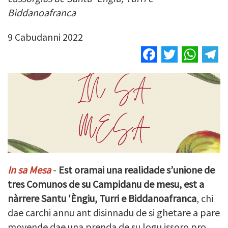
Biddanoafranca
9 Cabudanni 2022
Facebook
Twitter
Wha
T
In sa Mesa
-
Est oramai una realidade s’unione de
tres Comunos de su Campidanu de mesu, est a
nàrrere Santu ‘Èngiu, Turri e Biddanoafranca
, chi
dae carchi annu ant disinnadu de si ghetare a pare
movende dae una prenda de su logu issoro pro