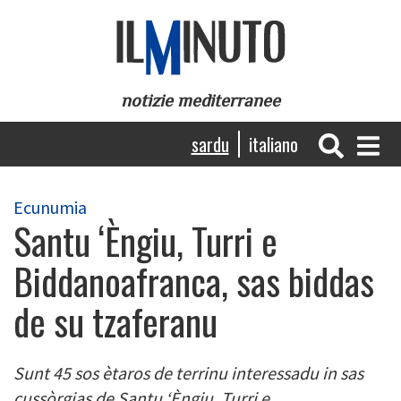
Skip
to
main
content
notizie mediterranee
Navigazione
sardu
italiano
principale
Ecunumia
Santu ‘Èngiu, Turri e
Biddanoafranca, sas biddas
de su tzaferanu
Sunt 45 sos ètaros de terrinu interessadu in sas
cussòrgias de Santu ‘Èngiu, Turri e