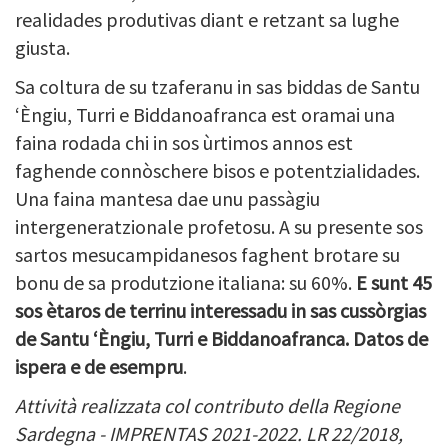
realidades produtivas diant e retzant sa lughe
giusta.
Sa coltura de su tzaferanu in sas biddas de Santu
‘Èngiu, Turri e Biddanoafranca est oramai una
faina rodada chi in sos ùrtimos annos est
faghende connòschere bisos e potentzialidades.
Una faina mantesa dae unu passàgiu
intergeneratzionale profetosu. A su presente sos
sartos mesucampidanesos faghent brotare su
bonu de sa produtzione italiana: su 60%.
E sunt 45
sos ètaros de terrinu interessadu in sas cussòrgias
de Santu ‘Èngiu, Turri e Biddanoafranca. Datos de
ispera e de esempru
.
Attività realizzata col contributo della Regione
Sardegna - IMPRENTAS 2021-2022. LR 22/2018,