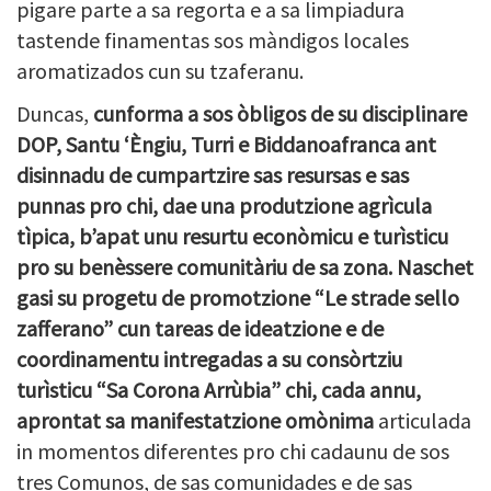
pigare parte a sa regorta e a sa limpiadura
tastende finamentas sos màndigos locales
aromatizados cun su tzaferanu.
Duncas,
cunforma a sos òbligos de su disciplinare
DOP, Santu ‘Èngiu, Turri e Biddanoafranca ant
disinnadu de cumpartzire sas resursas e sas
punnas pro chi, dae una produtzione agrìcula
tìpica, b’apat unu resurtu econòmicu e turìsticu
pro su benèssere comunitàriu de sa zona. Naschet
gasi su progetu de promotzione “Le strade sello
zafferano” cun tareas de ideatzione e de
coordinamentu intregadas a su consòrtziu
turìsticu “Sa Corona Arrùbia”
chi, cada annu,
aprontat sa manifestatzione omònima
articulada
in momentos diferentes pro chi cadaunu de sos
tres Comunos, de sas comunidades e de sas