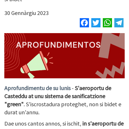
30 Gennàrgiu 2023
Facebook
Twitter
Wha
T
Aprofundimentu de su lunis
-
S'aeroportu de
Casteddu at unu sistema de sanificatzione
"green"
. S'iscrostadura proteghet, non si bidet e
durat un'annu.
Dae unos cantos annos, si ischit,
in s'aeroportu de