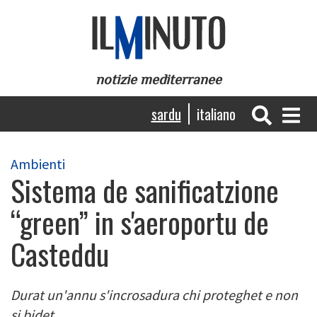
Skip
to
main
content
notizie mediterranee
Navigazione
sardu
italiano
principale
Ambienti
Sistema de sanificatzione
“green” in s'aeroportu de
Casteddu
Durat un'annu s'incrosadura chi proteghet e non
si bidet