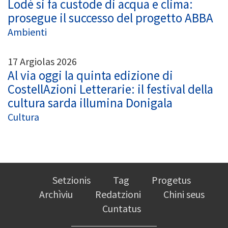
Lodè si fa custode di acqua e clima:
prosegue il successo del progetto ABBA
Ambienti
17 Argiolas 2026
Al via oggi la quinta edizione di
CostellAzioni Letterarie: il festival della
cultura sarda illumina Donigala
Cultura
Setzionis
Tag
Progetus
Archìviu
Redatzioni
Chini seus
Cuntatus