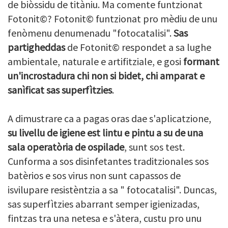
de biòssidu de titàniu. Ma comente funtzionat
Fotonit©? Fotonit© funtzionat pro mèdiu de unu
fenòmenu denumenadu "fotocatalisi".
Sas
partigheddas
de Fotonit© respondet a sa lughe
ambientale, naturale e artifitziale, e gosi
formant
un'incrostadura chi non si bidet, chi amparat e
sanìficat sas superfìtzies
.
A dimustrare ca a pagas oras dae s'aplicatzione,
su livellu de igiene est lintu e pintu a su de una
sala operatòria de ospilade
, sunt sos test.
Cunforma a sos disinfetantes traditzionales sos
batèrios e sos virus non sunt capassos de
isvilupare resistèntzia a sa " fotocatalisi". Duncas,
sas superfìtzies abarrant semper igienizadas,
fintzas tra una netesa e s'àtera, custu pro unu