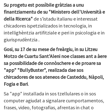
Su progetu est possìbile gràtzias a unu
finantziamentu de su "Ministero dell'Università e
della Ricerca"
de s'istadu italianu e interessat
chicadores ispetzializados in tecnologia, in
intellighèntzia artifitziale e peri in psicologia e in
giurisprudèntzia .
Gosi, su 17 de su mese de freàrgiu, in su Litzeu
Motzo de Cuartu Sant'Aleni noe classes ant a àere
sa possibilidade de connòschere e de proare sa
"app" "BullyBuster", realizada dae sos
chircadores de sos ateneos de Casteddu, Nàpoli,
Fogia e Bari
.
Sa "app" installada in sos tzellulares o in sos
computer agiudat a signalare cumportamentos,
frases, video, fotografias, afrentas in chat o