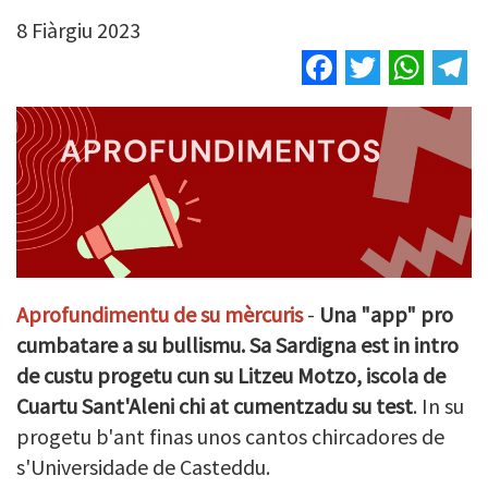
8 Fiàrgiu 2023
Facebook
Twitter
Wha
T
Aprofundimentu de su mèrcuris
-
Una "app" pro
cumbatare a su bullismu. Sa Sardigna est in intro
de custu progetu cun su Litzeu Motzo, iscola de
Cuartu Sant'Aleni chi at cumentzadu su test
. In su
progetu b'ant finas unos cantos chircadores de
s'Universidade de Casteddu.