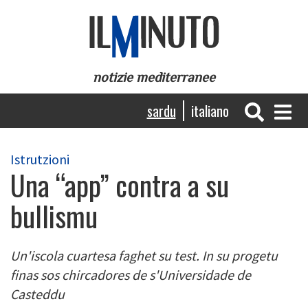
Skip
to
main
content
notizie mediterranee
Navigazione
sardu
italiano
principale
Istrutzioni
Una “app” contra a su
bullismu
Un'iscola cuartesa faghet su test. In su progetu
finas sos chircadores de s'Universidade de
Casteddu