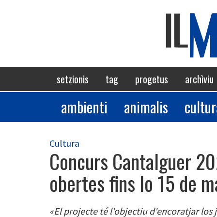
Skip
to
main
content
Navigazione
setzionis
tag
progetus
archìviu
principale
ambienti
animalis
cultur
Sezioni
Cultura
Concurs Cantalguer 20
obertes fins lo 15 de m
«El projecte té l'objectiu d'encoratjar los