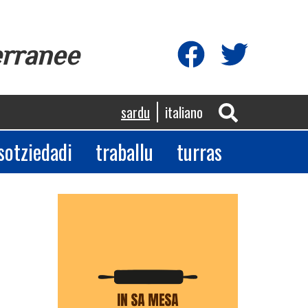
erranee
sardu
italiano
sotziedadi
traballu
turras