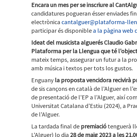
Encara un mes per se inscriure al CantAl
candidatures pogueran ésser enviades fins 
electrònica
cantalguer@plataforma-llen
participar és disponible
a la pàgina web 
Ideat del musicista alguerés Claudio Gab
Plataforma per la Llengua
que té l'objec
mateix temps, assegurar un futur a la pro
amb música i textos per tots los gustos.
Enguany
la proposta vencidora recivirà 
de sis cançons en català de l'Alguer en l'
de presentació de l'EP a l'Alguer, així co
Universitat Catalana d'Estiu (2024), a Pr
de l'Alguer.
La tardada final de
premiació
tenguerà ll
L'Alguer) lo dia
28 de maig 2023 a les 21.0