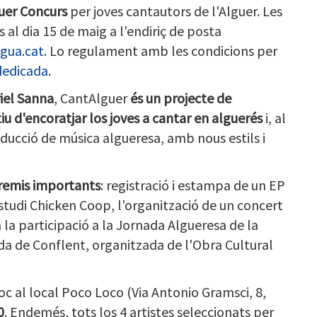
guer Concurs
per joves cantautors de l'Alguer. Les
al dia 15 de maig a l'endiriç de posta
gua.cat
. Lo regulament amb les condicions per
dedicada
.
riel Sanna
, CantAlguer
és un projecte de
tiu d'encoratjar los joves a cantar en alguerés
i, al
ducció de música algueresa, amb nous estils i
premis importants
: registració i estampa de un EP
estudi Chicken Coop, l'organització de un concert
m la participació a la Jornada Algueresa de la
ada de Conflent, organitzada de l'Obra Cultural
oc al local Poco Loco (Via Antonio Gramsci, 8,
0
. Endemés, tots los 4 artistes seleccionats per