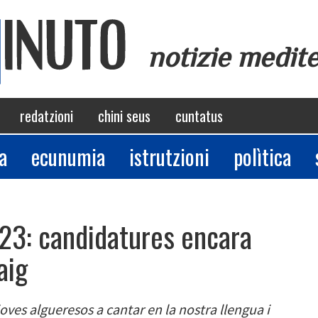
notizie medit
redatzioni
chini seus
cuntatus
a
ecunumia
istrutzioni
polìtica
23: candidatures encara
aig
 joves algueresos a cantar en la nostra llengua i