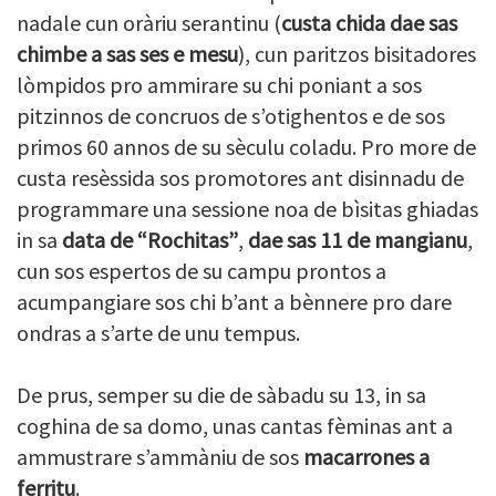
nadale cun oràriu serantinu (
custa chida dae sas
chimbe a sas ses e mesu
), cun paritzos bisitadores
lòmpidos pro ammirare su chi poniant a sos
pitzinnos de concruos de s’otighentos e de sos
primos 60 annos de su sèculu coladu. Pro more de
custa resèssida sos promotores ant disinnadu de
programmare una sessione noa de bìsitas ghiadas
in sa
data de “Rochitas”
,
dae sas 11 de mangianu
,
cun sos espertos de su campu prontos a
acumpangiare sos chi b’ant a bènnere pro dare
ondras a s’arte de unu tempus.
De prus, semper su die de sàbadu su 13, in sa
coghina de sa domo, unas cantas fèminas ant a
ammustrare s’ammàniu de sos
macarrones a
ferritu
.