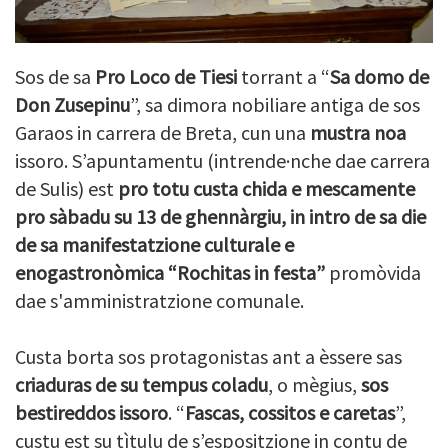
Sos de sa
Pro Loco de Tiesi
torrant a “
Sa domo de
Don
Zusepinu
”, sa dimora nobiliare antiga de sos
Garaos in carrera de Breta, cun una
mustra noa
issoro. S’apuntamentu (intrende·nche dae carrera
de Sulis) est
pro totu custa chida e mescamente
pro sàbadu su 13 de ghennàrgiu, in intro de sa die
de sa manifestatzione culturale e
enogastronòmica “Rochitas in festa”
promòvida
dae s'amministratzione comunale.
Custa borta sos protagonistas ant a èssere sas
criaduras de su tempus coladu
, o mègius,
sos
bestireddos issoro
. “
Fascas, cossitos e caretas
”,
custu est su tìtulu de s’espositzione in contu de