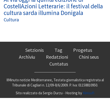
CostellAzioni Letterarie: il festival della
cultura sarda illumina Donigala
Cultura
Setzionis
Tag
Progetus
Archìviu
Redatzioni
Chini seus
Cuntatus
IlMinuto notizie Mediterranee, Testata giornalistica registrata al
Tribunale di Cagliari n. 12/09-8/6/2009. P. Iva: 01158810950.
Sito realizzato da Sergio Durzu - Hosting by
Kimsufi