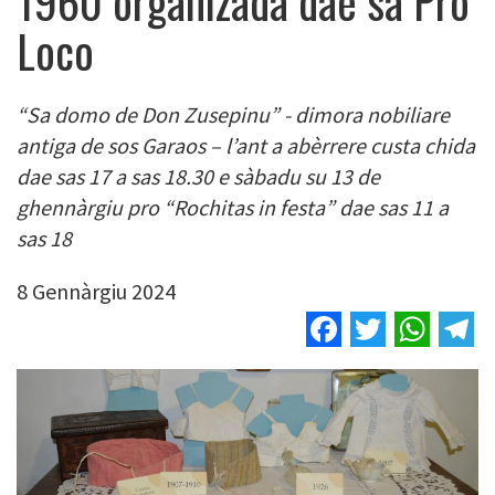
1960 organizada dae sa Pro
Loco
“Sa domo de Don Zusepinu” - dimora nobiliare
antiga de sos Garaos – l’ant a abèrrere custa chida
dae sas 17 a sas 18.30 e sàbadu su 13 de
ghennàrgiu pro “Rochitas in festa” dae sas 11 a
sas 18
8 Gennàrgiu 2024
Facebook
Twitter
Wha
T