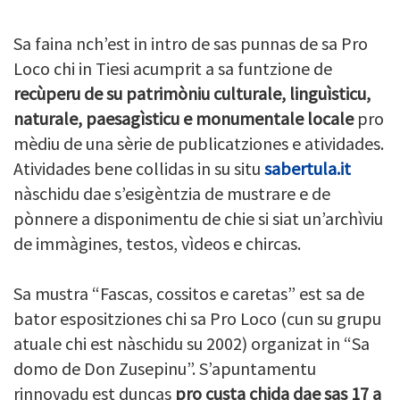
Sa faina nch’est in intro de sas punnas de sa Pro
Loco chi in Tiesi acumprit a sa funtzione de
recùperu de su patrimòniu culturale, linguìsticu,
naturale, paesagìsticu e monumentale locale
pro
mèdiu de una sèrie de publicatziones e atividades.
Atividades bene collidas in su situ
sabertula.it
nàschidu dae s’esigèntzia de mustrare e de
pònnere a disponimentu de chie si siat un’archìviu
de immàgines, testos, vìdeos e chircas.
Sa mustra “Fascas, cossitos e caretas” est sa de
bator espositziones chi sa Pro Loco (cun su grupu
atuale chi est nàschidu su 2002) organizat in “Sa
domo de Don Zusepinu”. S’apuntamentu
rinnovadu est duncas
pro custa chida dae sas 17 a