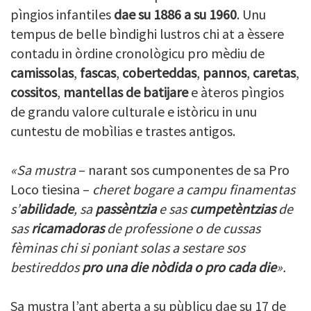
pìngios infantiles
dae su 1886 a su 1960
. Unu
tempus de belle bìndighi lustros chi at a èssere
contadu in òrdine cronològicu pro mèdiu de
camissolas
,
fascas
,
coberteddas
,
pannos
,
caretas
,
cossitos
,
mantellas
de batijare
e àteros pìngios
de grandu valore culturale e istòricu in unu
cuntestu de mobìlias e trastes antigos.
«Sa mustra
– narant sos cumponentes de sa Pro
Loco tiesina –
cheret bogare a campu finamentas
s’
abilidade
, sa
passèntzia
e sas
cumpetèntzias
de
sas
ricamadoras
de professione o de cussas
fèminas chi si poniant solas a sestare sos
bestireddos
pro una die nòdida o pro cada die
».
Sa mustra l’ant aberta a su pùblicu dae su 17 de