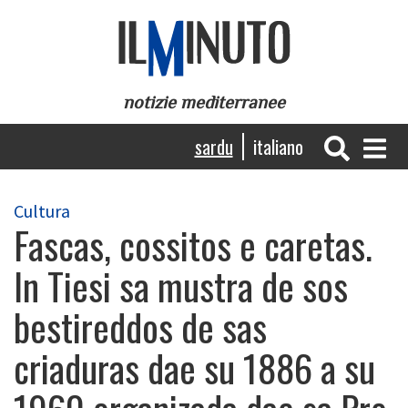
Skip
to
main
content
notizie mediterranee
Navigazione
sardu
italiano
principale
Cultura
Fascas, cossitos e caretas.
In Tiesi sa mustra de sos
bestireddos de sas
criaduras dae su 1886 a su