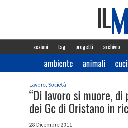
Salta
al
contenuto
principale
Navigazione
sezioni
tag
progetti
archivio
principale
ambiente
animali
cuc
Sezioni
Lavoro
,
Società
“Di lavoro si muore, di 
dei Gc di Oristano in ri
28 Dicembre 2011