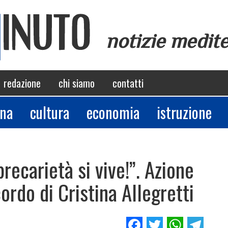
notizie medit
redazione
chi siamo
contatti
ina
cultura
economia
istruzione
precarietà si vive!”. Azione
cordo di Cristina Allegretti
Facebook
Twitter
Whats
Tel