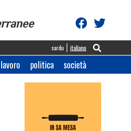
erranee
sardu
italiano
lavoro
politica
società
App
egram