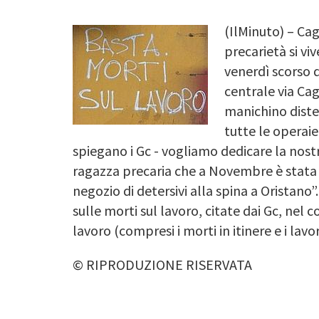
(IlMinuto) – Cag
Image
precarietà si viv
venerdì scorso d
centrale via Cag
manichino distes
tutte le operaie
spiegano i Gc - vogliamo dedicare la nostra
ragazza precaria che a Novembre è stata 
negozio di detersivi alla spina a Oristano
sulle morti sul lavoro, citate dai Gc, nel 
lavoro (compresi i morti in itinere e i lavo
© RIPRODUZIONE RISERVATA