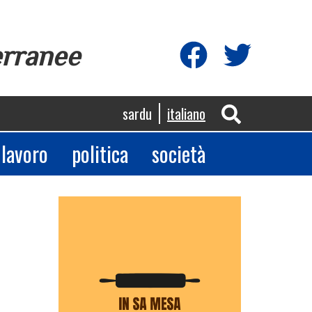
erranee
sardu
italiano
lavoro
politica
società
App
egram