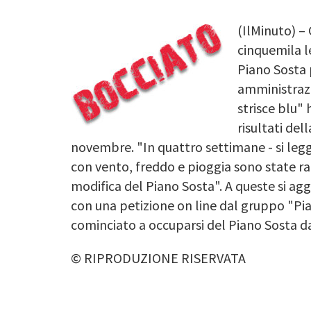
(IlMinuto) –
Image
cinquemila l
Piano Sosta 
amministrazi
strisce blu"
risultati del
novembre. "In quattro settimane - si legg
con vento, freddo e pioggia sono state racc
modifica del Piano Sosta". A queste si ag
con una petizione on line dal gruppo "Pi
cominciato a occuparsi del Piano Sosta d
© RIPRODUZIONE RISERVATA