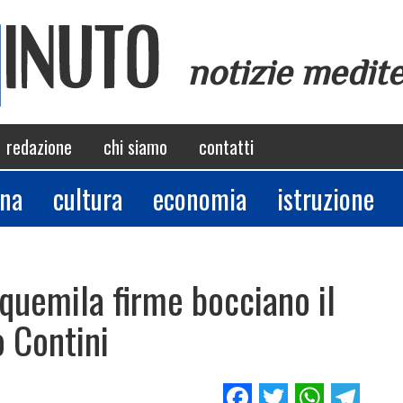
notizie medit
redazione
chi siamo
contatti
ina
cultura
economia
istruzione
quemila firme bocciano il
o Contini
Facebook
Twitter
Whats
Tel