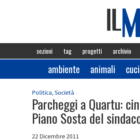
Salta
al
contenuto
principale
Navigazione
sezioni
tag
progetti
archivio
principale
ambiente
animali
cuc
Sezioni
Politica
,
Società
Parcheggi a Quartu: cin
Piano Sosta del sindac
22 Dicembre 2011