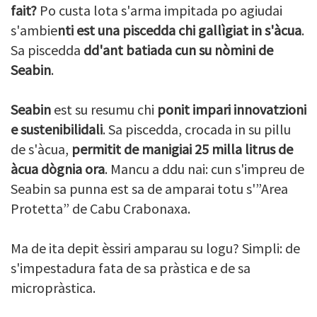
fait?
Po custa lota s'arma impitada po agiudai
s'ambie
nti est una piscedda chi gallìgiat in s'àcua
.
Sa piscedda
dd'ant batiada cun su nòmini de
Seabin
.
Seabin
est su resumu chi
ponit impari innovatzioni
e sustenibilidali
. Sa piscedda, crocada in su pillu
de s'àcua,
permitit de manigiai 25 milla litrus de
àcua dògnia ora
. Mancu a ddu nai: cun s'impreu de
Seabin sa punna est sa de amparai totu s'”Area
Protetta” de Cabu Crabonaxa.
Ma de ita depit èssiri amparau su logu? Simpli: de
s'impestadura fata de sa pràstica e de sa
micropràstica.