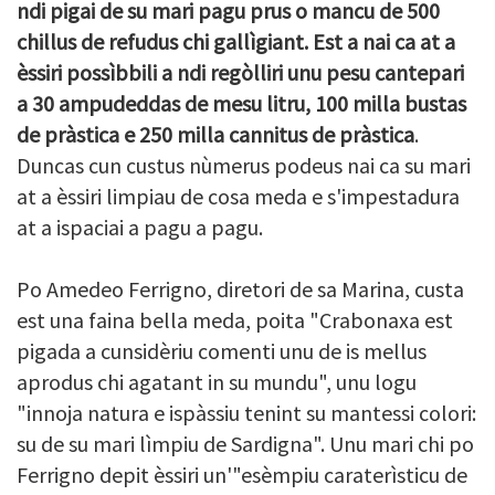
ndi pigai de su mari pagu prus o mancu de 500
chillus de refudus chi gallìgiant. Est a nai ca at a
èssiri possìbbili a ndi regòlliri unu pesu cantepari
a 30 ampudeddas de mesu litru, 100 milla bustas
de pràstica e 250 milla cannitus de pràstica
.
Duncas cun custus nùmerus podeus nai ca su mari
at a èssiri limpiau de cosa meda e s'impestadura
at a ispaciai a pagu a pagu.
Po Amedeo Ferrigno, diretori de sa Marina, custa
est una faina bella meda, poita "Crabonaxa est
pigada a cunsidèriu comenti unu de is mellus
aprodus chi agatant in su mundu", unu logu
"innoja natura e ispàssiu tenint su mantessi colori:
su de su mari lìmpiu de Sardigna". Unu mari chi po
Ferrigno depit èssiri un'"esèmpiu caraterìsticu de