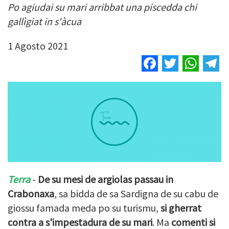
Po agiudai su mari arribbat una piscedda chi
gallìgiat in s'àcua
1 Agosto 2021
Facebook
Twitter
Wha
T
Terra
-
De su mesi de argiolas passau in
Crabonaxa
, sa bidda de sa Sardigna de su cabu de
giossu famada meda po su turismu,
si gherrat
contra a s'impestadura de su mari
. Ma
comenti si