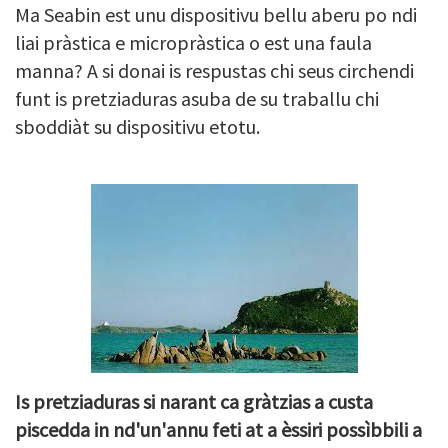
Ma Seabin est unu dispositivu bellu aberu po ndi
liai pràstica e micropràstica o est una faula
manna? A si donai is respustas chi seus circhendi
funt is pretziaduras asuba de su traballu chi
sboddiàt su dispositivu etotu.
Is pretziaduras si narant ca gràtzias a custa
piscedda in nd'un'annu feti at a èssiri possìbbili a