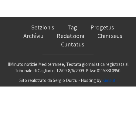
Setzionis
Tag
Progetus
Archìviu
Redatzioni
Chini seus
Cuntatus
IlMinuto notizie Mediterranee, Testata giornalistica registrata al
Tribunale di Cagliari n. 12/09-8/6/2009. P. Iva: 01158810950.
Sito realizzato da Sergio Durzu - Hosting by
Kimsufi