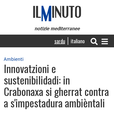
Skip
to
main
content
notizie mediterranee
Navigazione
sardu
italiano
principale
Ambienti
Innovatzioni e
sustenibilidadi: in
Crabonaxa si gherrat contra
a s'impestadura ambièntali