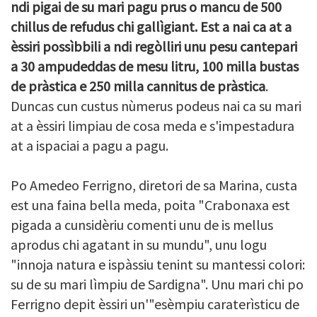
ndi pigai de su mari pagu prus o mancu de 500
chillus de refudus chi gallìgiant. Est a nai ca at a
èssiri possìbbili a ndi regòlliri unu pesu cantepari
a 30 ampudeddas de mesu litru, 100 milla bustas
de pràstica e 250 milla cannitus de pràstica
.
Duncas cun custus nùmerus podeus nai ca su mari
at a èssiri limpiau de cosa meda e s'impestadura
at a ispaciai a pagu a pagu.
Po Amedeo Ferrigno, diretori de sa Marina, custa
est una faina bella meda, poita "Crabonaxa est
pigada a cunsidèriu comenti unu de is mellus
aprodus chi agatant in su mundu", unu logu
"innoja natura e ispàssiu tenint su mantessi colori:
su de su mari lìmpiu de Sardigna". Unu mari chi po
Ferrigno depit èssiri un'"esèmpiu caraterìsticu de