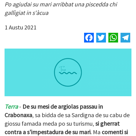
Po agiudai su mari arribbat una piscedda chi
gallìgiat in s'àcua
1 Austu 2021
Facebook
Twitter
Wha
T
Terra
-
De su mesi de argiolas passau in
Crabonaxa
, sa bidda de sa Sardigna de su cabu de
giossu famada meda po su turismu,
si gherrat
contra a s'impestadura de su mari
. Ma
comenti si