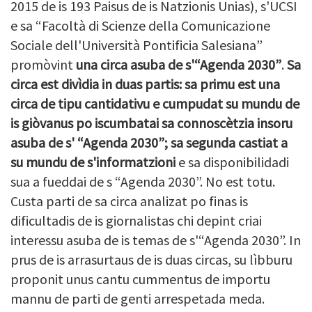
2015 de is 193 Paisus de is Natzionis Unias), s'UCSI
e sa “Facoltà di Scienze della Comunicazione
Sociale dell'Università Pontificia Salesiana”
promòvint
una circa asuba de s'“Agenda 2030”
.
Sa
circa est divìdia in duas partis: sa primu est una
circa de tipu cantidativu e cumpudat su mundu de
is giòvanus po iscumbatai sa connoscètzia insoru
asuba de s' “Agenda 2030”; sa segunda castiat a
su mundu de s'informatzioni
e sa disponibilidadi
sua a fueddai de s “Agenda 2030”. No est totu.
Custa parti de sa circa analizat po finas is
dificultadis de is giornalistas chi depint criai
interessu asuba de is temas de s'“Agenda 2030”. In
prus de is arrasurtaus de is duas circas, su lìbburu
proponit unus cantu cummentus de importu
mannu de parti de genti arrespetada meda.