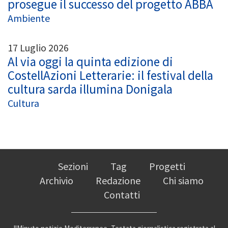
prosegue il successo del progetto ABBA
Ambiente
17 Luglio 2026
Al via oggi la quinta edizione di
CostellAzioni Letterarie: il festival della
cultura sarda illumina Donigala
Cultura
Sezioni
Tag
Progetti
Archivio
Redazione
Chi siamo
Contatti