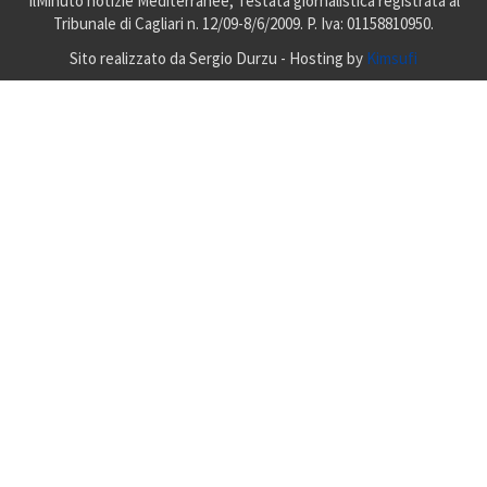
IlMinuto notizie Mediterranee, Testata giornalistica registrata al
Tribunale di Cagliari n. 12/09-8/6/2009. P. Iva: 01158810950.
Sito realizzato da Sergio Durzu - Hosting by
Kimsufi