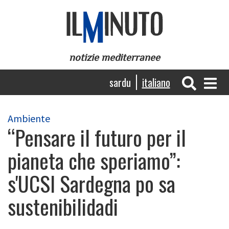
Salta
al
contenuto
principale
notizie mediterranee
Navigazione
sardu
italiano
principale
Ambiente
“Pensare il futuro per il
pianeta che speriamo”:
s'UCSI Sardegna po sa
sustenibilidadi