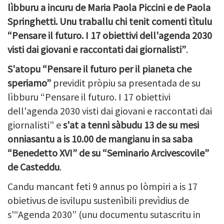
lìbburu a incuru de Maria Paola Piccini e de Paola
Springhetti. Unu traballu chi tenit comenti tìtulu
“Pensare il futuro. I 17 obiettivi dell'agenda 2030
visti dai giovani e raccontati dai giornalisti”
.
S'atopu “Pensare il futuro per il pianeta che
speriamo”
previdit pròpiu sa presentada de su
lìbburu
“Pensare il futuro. I 17 obiettivi
dell'agenda 2030 visti dai giovani e raccontati dai
giornalisti” e
s'at a tenni
sàbudu 13 de su mesi
onniasantu a is 10.00 de mangianu in sa saba
“Benedetto XVI” de su “Seminario Arcivescovile”
de Casteddu
.
Candu mancant feti 9 annus po lòmpiri a is 17
obietivus de isvilupu sustenìbili prevìdius de
s'“Agenda 2030” (unu documentu sutascritu in