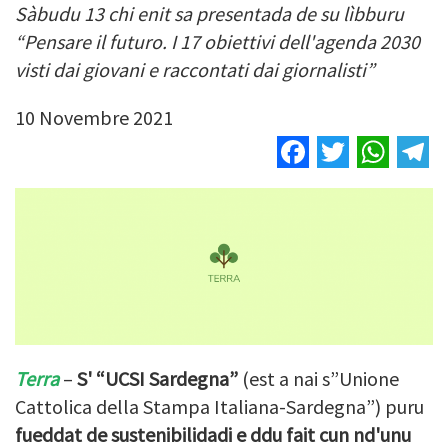
Sàbudu 13 chi enit sa presentada de su lìbburu
“Pensare il futuro. I 17 obiettivi dell'agenda 2030
visti dai giovani e raccontati dai giornalisti”
10 Novembre 2021
Facebook
Twitter
Wha
T
Terra
–
S' “UCSI Sardegna”
(est a nai s”Unione
Cattolica della Stampa Italiana-Sardegna”) puru
fueddat de sustenibilidadi e ddu fait cun nd'unu