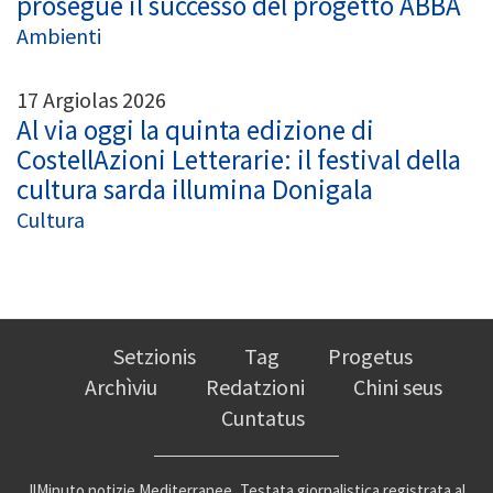
prosegue il successo del progetto ABBA
Ambienti
17 Argiolas 2026
Al via oggi la quinta edizione di
CostellAzioni Letterarie: il festival della
cultura sarda illumina Donigala
Cultura
Setzionis
Tag
Progetus
Archìviu
Redatzioni
Chini seus
Cuntatus
IlMinuto notizie Mediterranee, Testata giornalistica registrata al