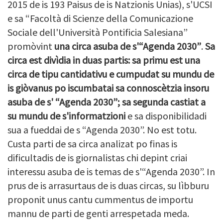
2015 de is 193 Paisus de is Natzionis Unias), s'UCSI
e sa “Facoltà di Scienze della Comunicazione
Sociale dell'Università Pontificia Salesiana”
promòvint
una circa asuba de s'“Agenda 2030”
.
Sa
circa est divìdia in duas partis: sa primu est una
circa de tipu cantidativu e cumpudat su mundu de
is giòvanus po iscumbatai sa connoscètzia insoru
asuba de s' “Agenda 2030”; sa segunda castiat a
su mundu de s'informatzioni
e sa disponibilidadi
sua a fueddai de s “Agenda 2030”. No est totu.
Custa parti de sa circa analizat po finas is
dificultadis de is giornalistas chi depint criai
interessu asuba de is temas de s'“Agenda 2030”. In
prus de is arrasurtaus de is duas circas, su lìbburu
proponit unus cantu cummentus de importu
mannu de parti de genti arrespetada meda.