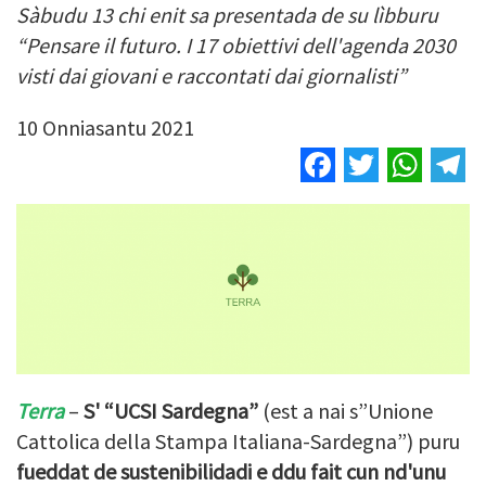
Sàbudu 13 chi enit sa presentada de su lìbburu
“Pensare il futuro. I 17 obiettivi dell'agenda 2030
visti dai giovani e raccontati dai giornalisti”
10 Onniasantu 2021
Facebook
Twitter
Wha
T
Terra
–
S' “UCSI Sardegna”
(est a nai s”Unione
Cattolica della Stampa Italiana-Sardegna”) puru
fueddat de sustenibilidadi e ddu fait cun nd'unu