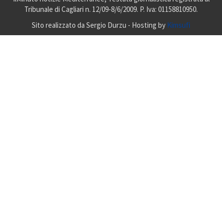
Tribunale di Cagliari n. 12/09-8/6/2009. P. Iva: 01158810950.
Sito realizzato da Sergio Durzu - Hosting by
Kimsufi