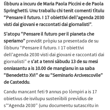
lìbburu a incuru de Maria Paola Piccini e de Paola
Springhetti. Unu traballu chi tenit comenti tìtulu
“Pensare il futuro. I 17 obiettivi dell'agenda 2030
visti dai giovani e raccontati dai giornalisti”
.
S'atopu “Pensare il futuro per il pianeta che
speriamo”
previdit pròpiu sa presentada de su
lìbburu
“Pensare il futuro. I 17 obiettivi
dell'agenda 2030 visti dai giovani e raccontati dai
giornalisti” e
s'at a tenni
sàbudu 13 de su mesi
onniasantu a is 10.00 de mangianu in sa saba
“Benedetto XVI” de su “Seminario Arcivescovile”
de Casteddu
.
Candu mancant feti 9 annus po lòmpiri a is 17
obietivus de isvilupu sustenìbili prevìdius de
s'“Agenda 2030” (unu documentu sutascritu in