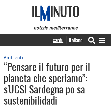
Skip
to
main
content
notizie mediterranee
Navigazione
sardu
italiano
principale
Ambienti
“Pensare il futuro per il
pianeta che speriamo”:
s'UCSI Sardegna po sa
sustenibilidadi